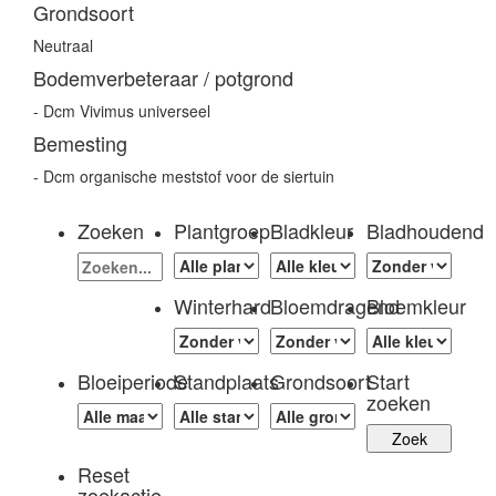
Grondsoort
Neutraal
Bodemverbeteraar / potgrond
- Dcm Vivimus universeel
Bemesting
- Dcm organische meststof voor de siertuin
Zoeken
Plantgroep
Bladkleur
Bladhoudend
Winterhard
Bloemdragend
Bloemkleur
Bloeiperiode
Standplaats
Grondsoort
Start
zoeken
Reset
zoekactie