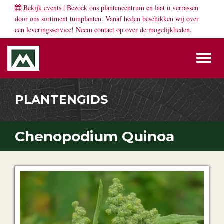
Bekijk events
| Bezoek ons plantencentrum en laat u verrassen
door ons sortiment tuinplanten. Vanaf heden beschikken wij over
een leveringsservice! Neem
contact
op over de mogelijkheden.
Toggl
naviga
PLANTENGIDS
Chenopodium Quinoa