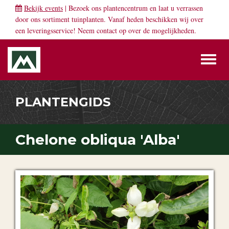
Bekijk events
| Bezoek ons plantencentrum en laat u verrassen
door ons sortiment tuinplanten. Vanaf heden beschikken wij over
een leveringsservice! Neem
contact
op over de mogelijkheden.
Toggl
naviga
PLANTENGIDS
Chelone obliqua 'Alba'