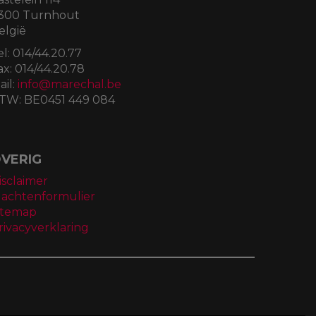
300 Turnhout
elgië
el:
014/44.20.77
ax:
014/44.20.78
ail:
info@marechal.be
TW:
BE0451 449 084
VERIG
isclaimer
lachtenformulier
itemap
rivacyverklaring