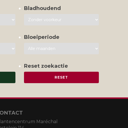
Bladhoudend
Bloeiperiode
Reset zoekactie
ONTACT
lantencentrum Maréchal
astelein 114