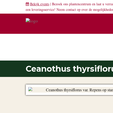
Bekijk events
| Bezoek ons plantencentrum en laat u verra
een leveringsservice! Neem
contact
op over de mogelijkhede
PLANTENGIDS
Ceanothus thyrsiflor