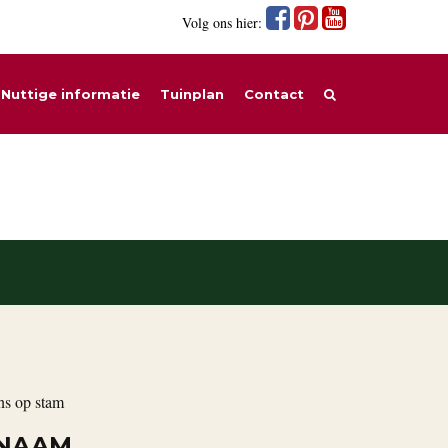
Volg ons hier:
Nuttige informatie
Tuinplan
Contact
ns op stam
 NAAM