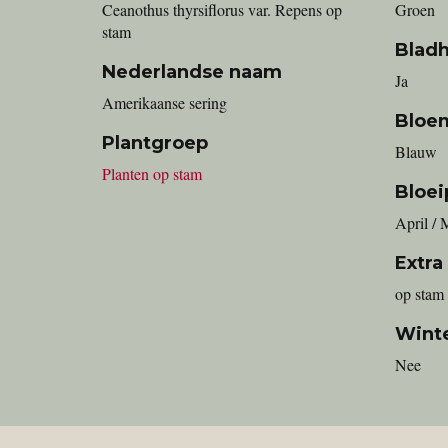
Ceanothus thyrsiflorus var. Repens op
Groen
stam
Blad
Nederlandse naam
Ja
Amerikaanse sering
Bloe
Plantgroep
Blauw
Planten op stam
Bloei
April / 
Extra
op stam
Wint
Nee