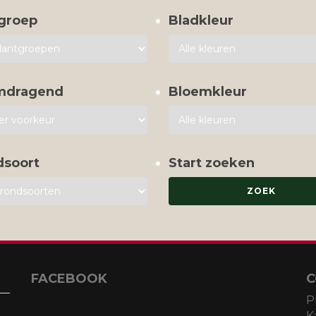
groep
Bladkleur
mdragend
Bloemkleur
dsoort
Start zoeken
FACEBOOK
C
P
K