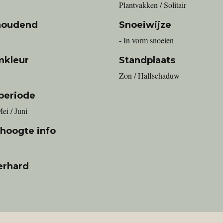
Plantvakken / Solitair
houdend
Snoeiwijze
- In vorm snoeien
mkleur
Standplaats
Zon / Halfschaduw
periode
Mei / Juni
 hoogte info
erhard