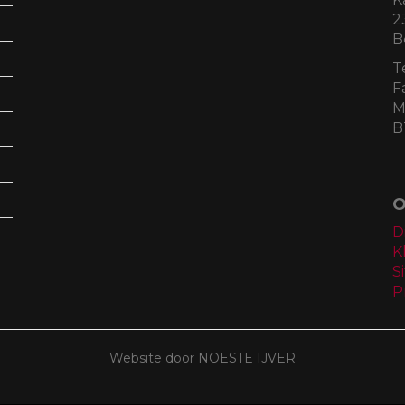
2
B
T
F
M
B
O
D
K
S
P
Website door NOESTE IJVER