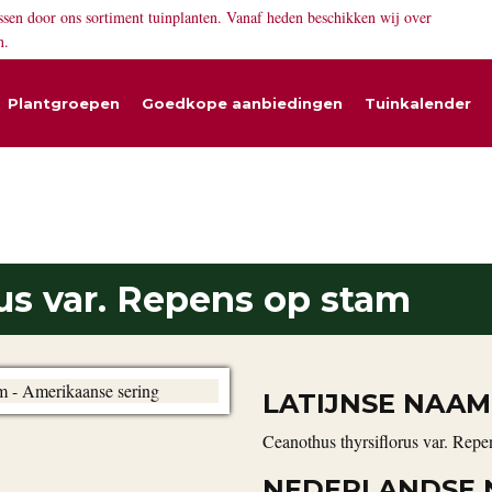
ssen door ons sortiment tuinplanten. Vanaf heden beschikken wij over
n.
Plantgroepen
Goedkope aanbiedingen
Tuinkalender
us var. Repens op stam
LATIJNSE NAAM
Ceanothus thyrsiflorus var. Repe
NEDERLANDSE