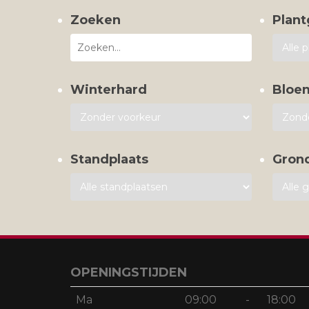
Zoeken
Plant
Winterhard
Bloe
Standplaats
Gron
OPENINGSTIJDEN
Ma
09:00
-
18:00