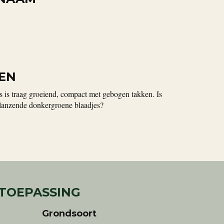
EN
ns is traag groeiend, compact met gebogen takken. Is
glanzende donkergroene blaadjes?
 TOEPASSING
Grondsoort