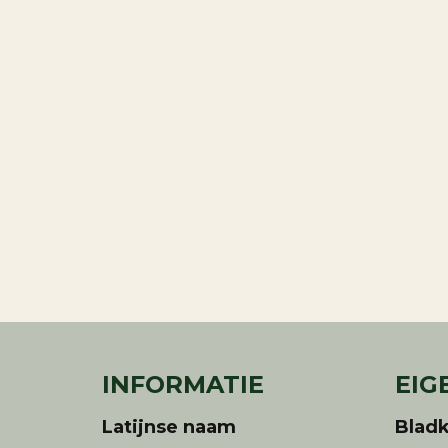
INFORMATIE
EIG
Latijnse naam
Bladk