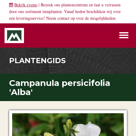
Bekijk events
| Bezoek ons plantencentrum en laat u verrassen
door ons sortiment tuinplanten. Vanaf heden beschikken wij over
een leveringsservice! Neem
contact
op over de mogelijkheden.
Toggl
naviga
PLANTENGIDS
Campanula persicifolia
'Alba'