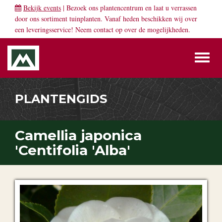
Bekijk events
| Bezoek ons plantencentrum en laat u verrassen
door ons sortiment tuinplanten. Vanaf heden beschikken wij over
een leveringsservice! Neem
contact
op over de mogelijkheden.
Toggl
naviga
PLANTENGIDS
Camellia japonica
'Centifolia 'Alba'