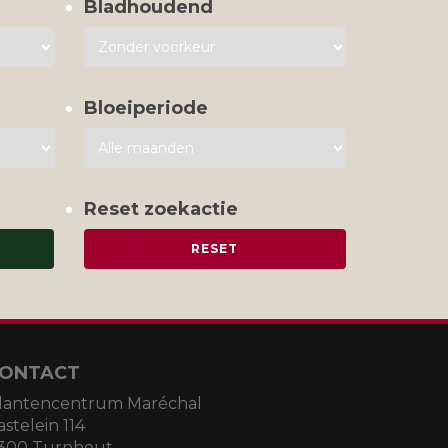
Bladhoudend
Bloeiperiode
Reset zoekactie
ONTACT
lantencentrum Maréchal
astelein 114
300 Turnhout