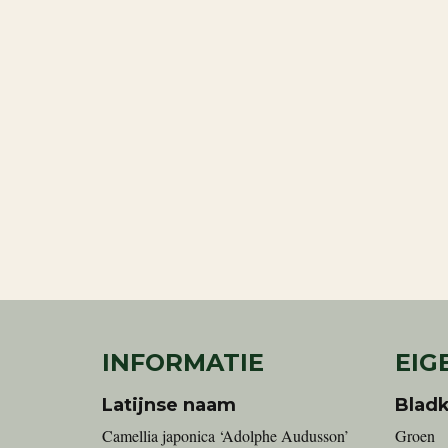
INFORMATIE
EIG
Latijnse naam
Bladk
Camellia japonica ‘Adolphe Audusson’
Groen