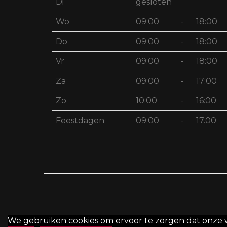
Di
gesloten
Wo
09:00
-
18:00
Do
09:00
-
18:00
Vr
09:00
-
18:00
Za
09:00
-
17:00
Zo
10:00
-
16:00
Feestdagen
09:00
-
17.00
We gebruiken cookies om ervoor te zorgen dat onze web