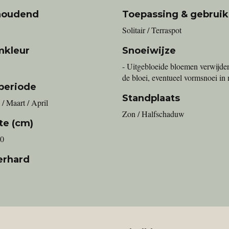
houdend
Toepassing & gebruik
Solitair / Terraspot
mkleur
Snoeiwijze
- Uitgebloeide bloemen verwijde
de bloei, eventueel vormsnoei in
periode
Standplaats
 / Maart / April
Zon / Halfschaduw
te (cm)
00
erhard