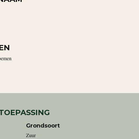
EN
loemen
 TOEPASSING
Grondsoort
Zuur