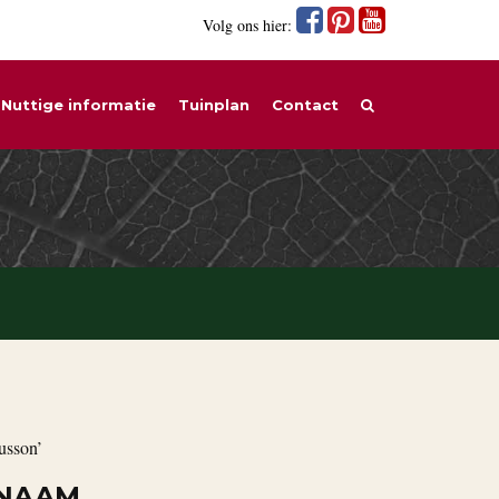
Volg ons hier:
Nuttige informatie
Tuinplan
Contact
usson’
 NAAM