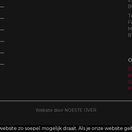
B
T
F
M
B
O
D
K
S
P
Website door NOESTE IJVER
site zo soepel mogelijk draait. Als je onze website geb