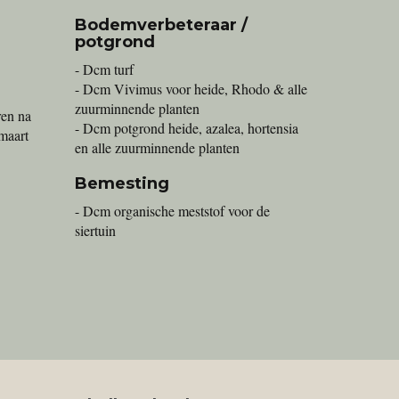
Bodemverbeteraar /
potgrond
- Dcm turf
- Dcm Vivimus voor heide, Rhodo & alle
zuurminnende planten
ren na
- Dcm potgrond heide, azalea, hortensia
 maart
en alle zuurminnende planten
Bemesting
- Dcm organische meststof voor de
siertuin