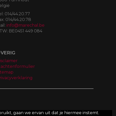
elgië
el:
014/44.20.77
ax:
014/44.20.78
ail:
info@marechal.be
TW:
BE0451 449 084
VERIG
isclaimer
lachtenformulier
itemap
rivacyverklaring
ruikt, gaan we ervan uit dat je hiermee instemt.