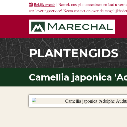
Bekijk events
| Bezoek ons plantencentrum en laat u verra
een leveringsservice! Neem
contact
op over de mogelijkhede
PLANTENGIDS
Camellia japonica '