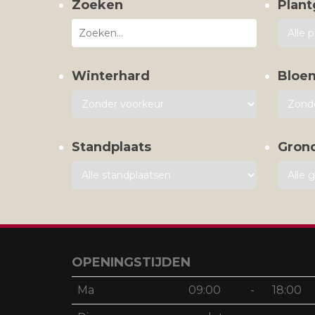
Zoeken
Plant
Winterhard
Bloe
Standplaats
Gron
OPENINGSTIJDEN
Ma
09:00
-
18:00