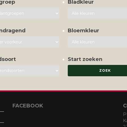
groep
Bladkleur
mdragend
Bloemkleur
dsoort
Start zoeken
FACEBOOK
C
P
K
2