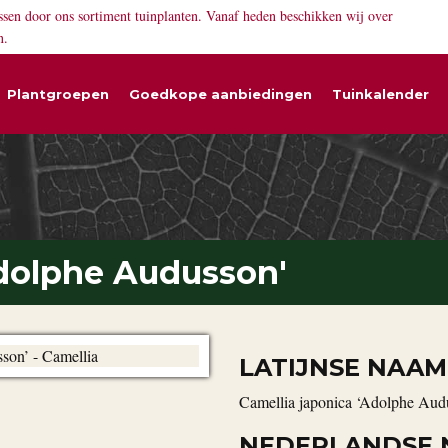
ssen door ons sortiment tuinplanten. Vanaf heden beschikken wij over
n.
Plantgroepen
Goedkope aanbiedingen
Tuinkalender
Adolphe Audusson'
LATIJNSE NAAM
Camellia japonica ‘Adolphe Aud
NEDERLANDSE