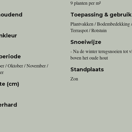
9 planten per m²
houdend
Toepassing & gebruik
Plantvakken / Bodembedekking 
Terraspot / Rotstuin
mkleur
Snoeiwijze
- Na de winter terugsnoeien tot v
periode
boven het oude hout
er / Oktober / November /
Standplaats
er
Zon
te (cm)
erhard