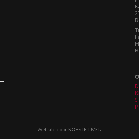
K
2
B
T
F
M
B
O
D
K
S
P
Website door NOESTE IJVER