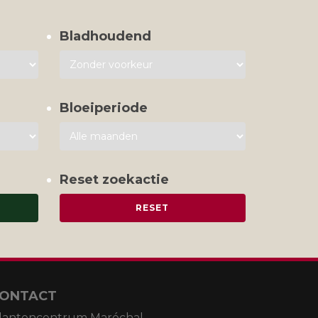
Bladhoudend
Bloeiperiode
Reset zoekactie
ONTACT
lantencentrum Maréchal