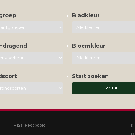
groep
Bladkleur
mdragend
Bloemkleur
dsoort
Start zoeken
FACEBOOK
C
P