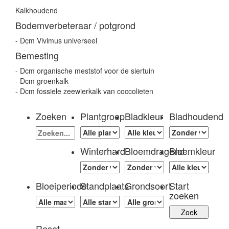
Kalkhoudend
Bodemverbeteraar / potgrond
- Dcm Vivimus universeel
Bemesting
- Dcm organische meststof voor de siertuin
- Dcm groenkalk
- Dcm fossiele zeewierkalk van coccolieten
Zoeken
Plantgroep
Bladkleur
Bladhoudend
Winterhard
Bloemdragend
Bloemkleur
Bloeiperiode
Standplaats
Grondsoort
Start
zoeken
Reset