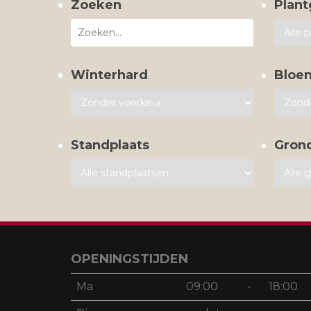
Zoeken
Plant
Winterhard
Bloe
Standplaats
Gron
OPENINGSTIJDEN
Ma
09:00
-
18:00