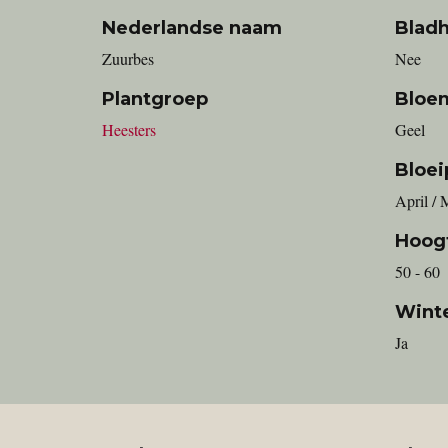
Nederlandse naam
Blad
zuurbes
Nee
Plantgroep
Bloe
Heesters
Geel
Bloei
April / 
Hoog
50 - 60
Wint
Ja