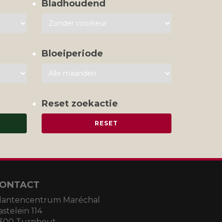
Bladhoudend
Bloeiperiode
Reset zoekactie
ONTACT
lantencentrum Maréchal
astelein 114
300 Turnhout