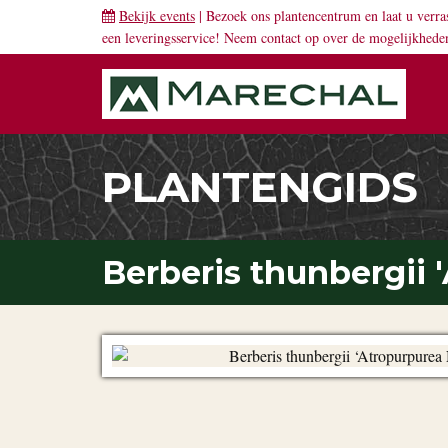
Bekijk events
| Bezoek ons plantencentrum en laat u verra
een leveringsservice! Neem
contact
op over de mogelijkhede
PLANTENGIDS
Berberis thunbergii 