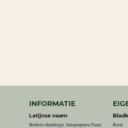
INFORMATIE
EIG
Latijnse naam
Bladk
Berberis thunbergii ‘Atropurpurea Nana’
Rood