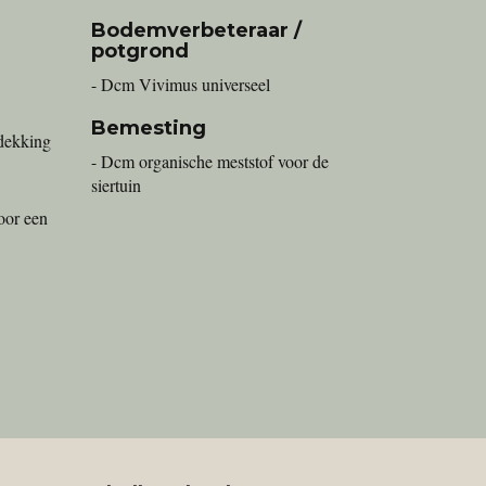
Bodemverbeteraar /
potgrond
- Dcm Vivimus universeel
Bemesting
dekking
- Dcm organische meststof voor de
siertuin
oor een