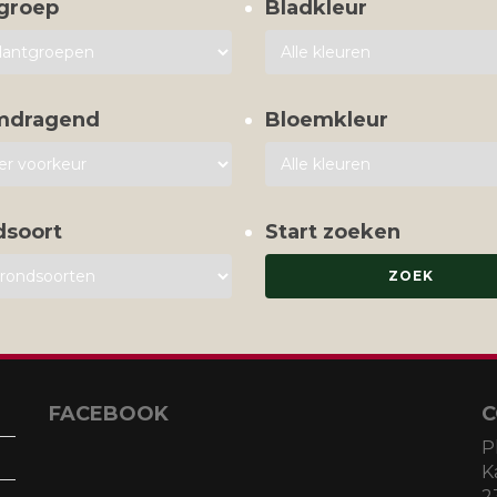
groep
Bladkleur
mdragend
Bloemkleur
dsoort
Start zoeken
FACEBOOK
C
P
K
2