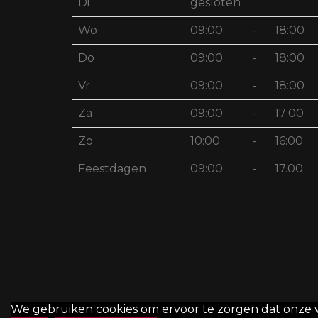
Di
gesloten
Wo
09:00
-
18:00
Do
09:00
-
18:00
Vr
09:00
-
18:00
Za
09:00
-
17:00
Zo
10:00
-
16:00
Feestdagen
09:00
-
17.00
We gebruiken cookies om ervoor te zorgen dat onze web