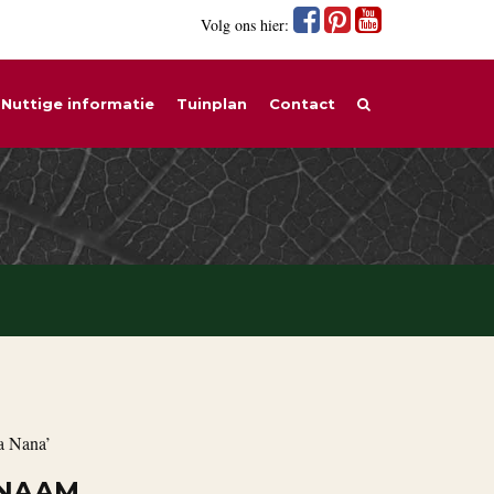
Volg ons hier:
Nuttige informatie
Tuinplan
Contact
ea Nana’
 NAAM