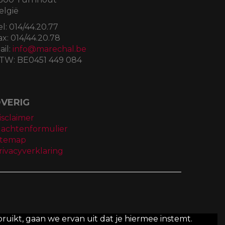
elgië
el:
014/44.20.77
ax:
014/44.20.78
ail:
info@marechal.be
TW:
BE0451 449 084
VERIG
isclaimer
lachtenformulier
itemap
rivacyverklaring
ruikt, gaan we ervan uit dat je hiermee instemt.