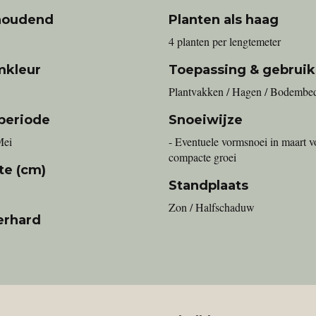
houdend
Planten als haag
4 planten per lengtemeter
mkleur
Toepassing & gebruik
Plantvakken / Hagen / Bodembe
periode
Snoeiwijze
Mei
- Eventuele vormsnoei in maart v
compacte groei
te (cm)
Standplaats
Zon / Halfschaduw
erhard