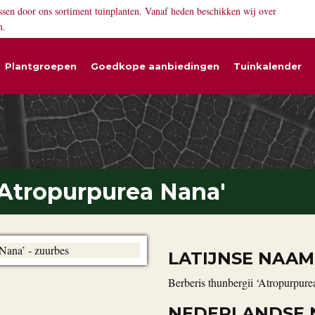
ssen door ons sortiment tuinplanten. Vanaf heden beschikken wij over
n.
Plantgroepen
Goedkope aanbiedingen
Tuinkalender
'Atropurpurea Nana'
LATIJNSE NAAM
Berberis thunbergii ‘Atropurpur
NEDERLANDSE