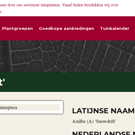
ssen door ons sortiment tuinplanten. Vanaf heden beschikken wij over
n.
Plantgroepen
Goedkope aanbiedingen
Tuinkalender
t'
LATIJNSE NAAM
Astilbe (A) ‘Snowdrift’
NEDERLANDSE