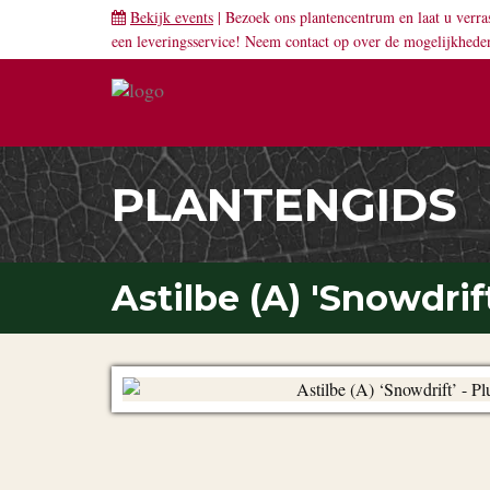
Bekijk events
| Bezoek ons plantencentrum en laat u verra
een leveringsservice! Neem
contact
op over de mogelijkhede
PLANTENGIDS
Astilbe (A) 'Snowdrif