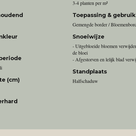
3-4 planten per m²
houdend
Toepassing & gebruik
Gemengde border / Bloemenbor
mkleur
Snoeiwijze
- Uitgebloeide bloemen verwijde
de bloei
periode
- Afgestorven en lelijk blad verw
li
Standplaats
te (cm)
Halfschaduw
erhard