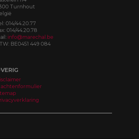
300 Turnhout
elgië
el:
014/44.20.77
ax:
014/44.20.78
ail:
info@marechal.be
TW:
BE0451 449 084
VERIG
isclaimer
lachtenformulier
itemap
rivacyverklaring