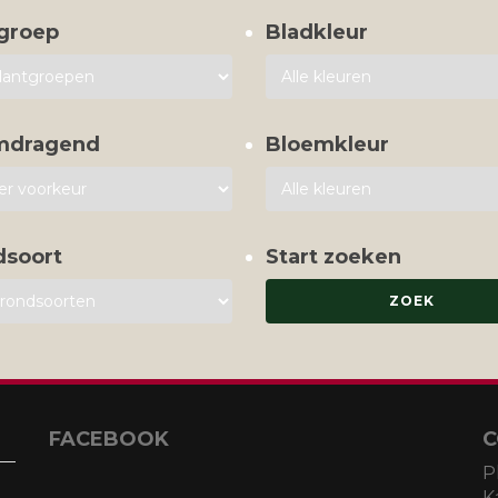
groep
Bladkleur
mdragend
Bloemkleur
dsoort
Start zoeken
FACEBOOK
C
P
K