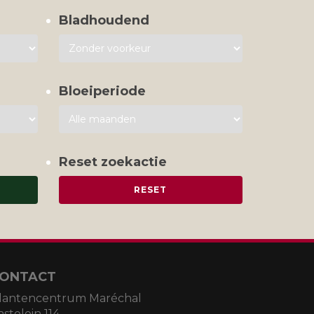
Bladhoudend
Bloeiperiode
Reset zoekactie
ONTACT
lantencentrum Maréchal
astelein 114