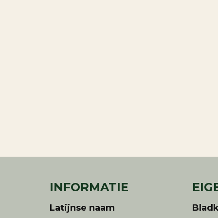
INFORMATIE
EIG
Latijnse naam
Bladk