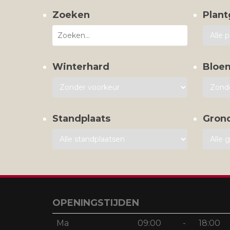
Zoeken
Plant
Winterhard
Bloe
Standplaats
Gron
OPENINGSTIJDEN
Ma
09:00
-
18:00