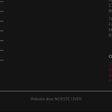
2
B
T
F
M
B
O
D
K
S
P
Website door NOESTE IJVER