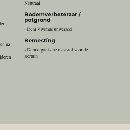
Neutraal
Bodemverbeteraar /
potgrond
der
- Dcm Vivimus universeel
Bemesting
ren na
- Dcm organische meststof voor de
siertuin
ijderen