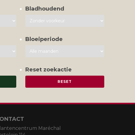
Bladhoudend
Bloeiperiode
Reset zoekactie
ONTACT
lantencentrum Maréchal
astelein 114