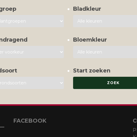
groep
Bladkleur
mdragend
Bloemkleur
dsoort
Start zoeken
FACEBOOK
C
P
K