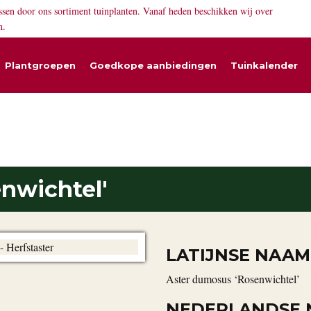
ssen door ons sortiment tuinplanten. Vanaf heden beschikken wij over
n.
Plantgroepen
Goedkope aanbiedingen
Tuinkalender
nwichtel'
LATIJNSE NAAM
Aster dumosus ‘Rosenwichtel’
NEDERLANDSE