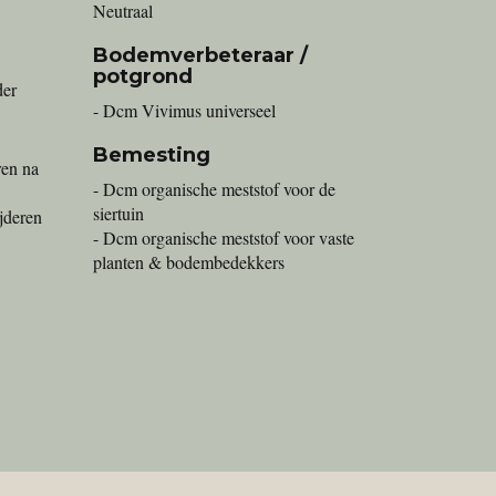
Neutraal
Bodemverbeteraar /
potgrond
der
- Dcm Vivimus universeel
Bemesting
ren na
- Dcm organische meststof voor de
siertuin
ijderen
- Dcm organische meststof voor vaste
planten & bodembedekkers