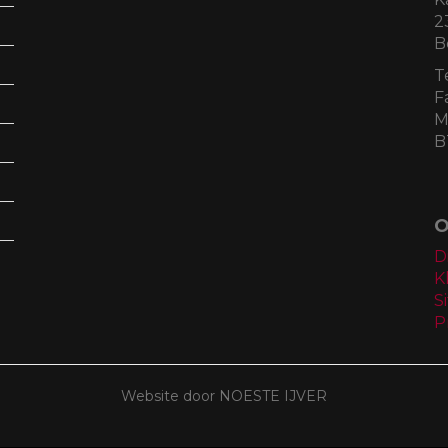
2
B
T
F
M
B
O
D
K
S
P
Website door NOESTE IJVER