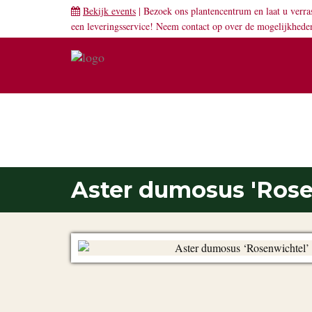
Bekijk events
| Bezoek ons plantencentrum en laat u verra
een leveringsservice! Neem
contact
op over de mogelijkhede
PLANTENGIDS
Aster dumosus 'Rose