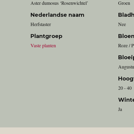
Aster dumosus ‘Rosenwichtel’
Groen
Nederlandse naam
Blad
Herfstaster
Nee
Plantgroep
Bloe
Vaste planten
Roze / P
Bloei
Augustu
Hoog
20 - 40
Wint
Ja