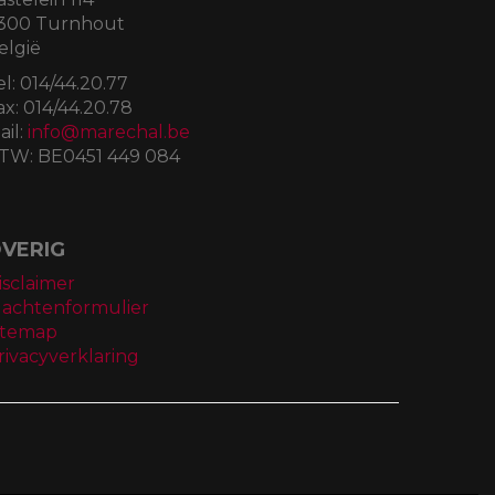
300 Turnhout
elgië
el:
014/44.20.77
ax:
014/44.20.78
ail:
info@marechal.be
TW:
BE0451 449 084
VERIG
isclaimer
lachtenformulier
itemap
rivacyverklaring