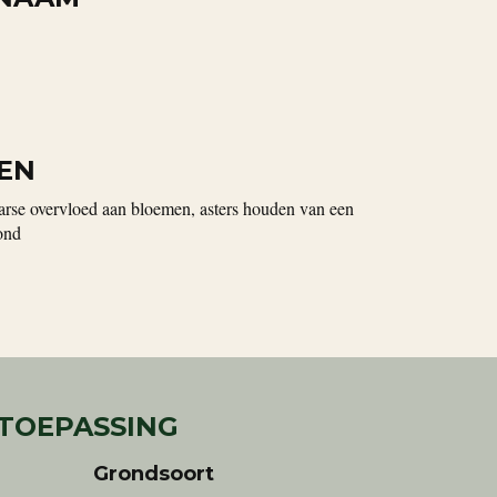
EN
arse overvloed aan bloemen, asters houden van een
ond
 TOEPASSING
Grondsoort