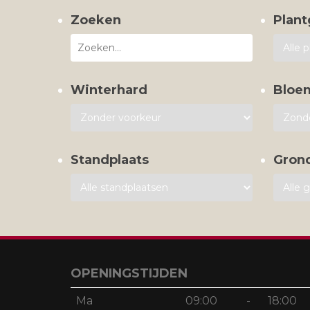
Zoeken
Plant
Winterhard
Bloe
Standplaats
Gron
OPENINGSTIJDEN
Ma
09:00
-
18:00