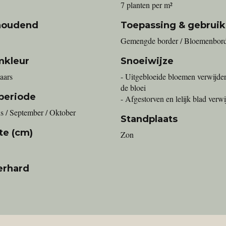
7 planten per m²
houdend
Toepassing & gebruik
Gemengde border / Bloemenbor
mkleur
Snoeiwijze
aars
- Uitgebloeide bloemen verwijde
de bloei
periode
- Afgestorven en lelijk blad verw
s / September / Oktober
Standplaats
te (cm)
Zon
erhard