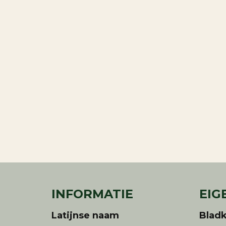
INFORMATIE
EIG
Latijnse naam
Bladk