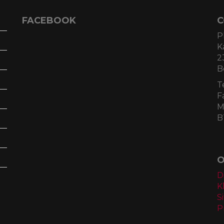
FACEBOOK
C
P
K
2
B
T
F
M
B
O
D
K
S
P