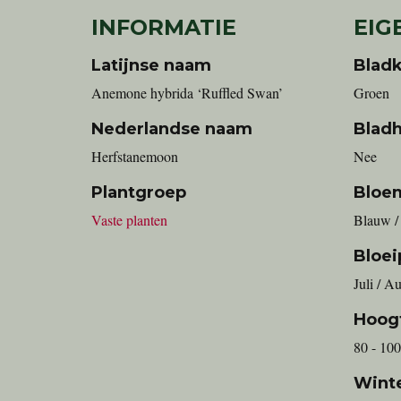
INFORMATIE
EIG
Latijnse naam
Bladk
Anemone hybrida ‘Ruffled Swan’
Groen
Nederlandse naam
Blad
Herfstanemoon
Nee
Plantgroep
Bloe
Vaste planten
Blauw /
Bloei
Juli / A
Hoog
80 - 100
Wint