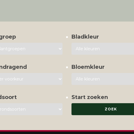
groep
Bladkleur
mdragend
Bloemkleur
dsoort
Start zoeken