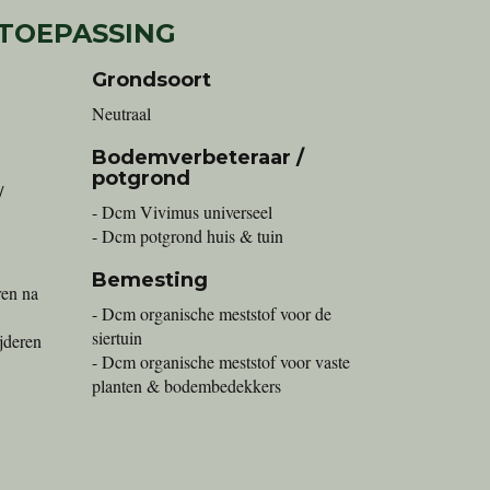
 TOEPASSING
Grondsoort
Neutraal
Bodemverbeteraar /
potgrond
/
- Dcm Vivimus universeel
- Dcm potgrond huis & tuin
Bemesting
ren na
- Dcm organische meststof voor de
siertuin
ijderen
- Dcm organische meststof voor vaste
planten & bodembedekkers