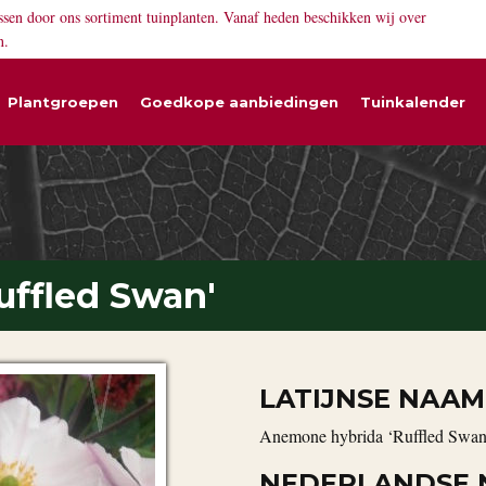
ssen door ons sortiment tuinplanten. Vanaf heden beschikken wij over
n.
Plantgroepen
Goedkope aanbiedingen
Tuinkalender
ffled Swan'
LATIJNSE NAAM
Anemone hybrida ‘Ruffled Swan
NEDERLANDSE