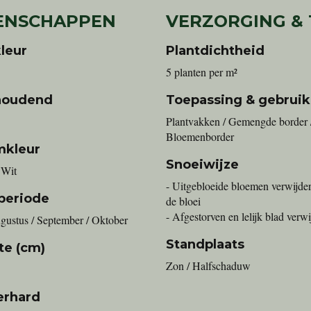
ENSCHAPPEN
VERZORGING &
leur
Plantdichtheid
5 planten per m²
houdend
Toepassing & gebruik
Plantvakken / Gemengde border 
Bloemenborder
mkleur
Snoeiwijze
 Wit
- Uitgebloeide bloemen verwijde
periode
de bloei
- Afgestorven en lelijk blad verw
ugustus / September / Oktober
Standplaats
te (cm)
Zon / Halfschaduw
erhard