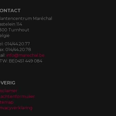
ONTACT
lantencentrum Maréchal
astelein 114
300 Turnhout
elgië
el:
014/44.20.77
ax:
014/44.20.78
ail:
info@marechal.be
TW:
BE0451 449 084
VERIG
isclaimer
lachtenformulier
itemap
rivacyverklaring