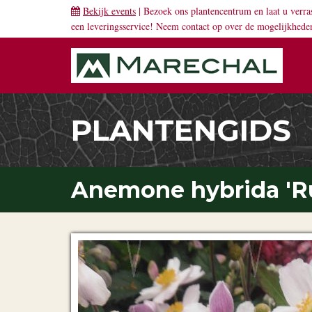
Bekijk events
| Bezoek ons plantencentrum en laat u verra
een leveringsservice! Neem
contact
op over de mogelijkhede
PLANTENGIDS
Anemone hybrida 'Ru