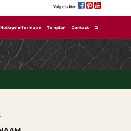
Volg ons hier:
Nuttige informatie
Tuinplan
Contact
’
 NAAM