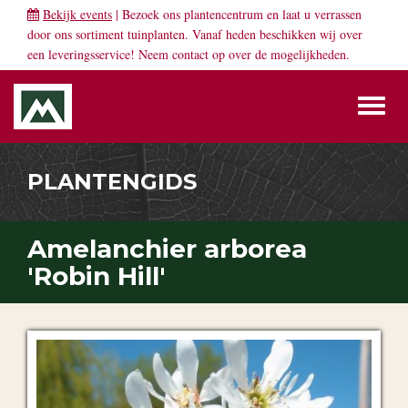
Bekijk events
| Bezoek ons plantencentrum en laat u verrassen
door ons sortiment tuinplanten. Vanaf heden beschikken wij over
een leveringsservice! Neem
contact
op over de mogelijkheden.
Toggl
naviga
PLANTENGIDS
Amelanchier arborea
'Robin Hill'