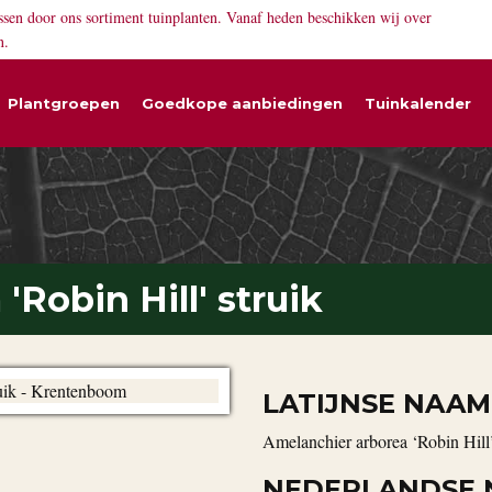
ssen door ons sortiment tuinplanten. Vanaf heden beschikken wij over
n.
Plantgroepen
Goedkope aanbiedingen
Tuinkalender
Robin Hill' struik
LATIJNSE NAAM
Amelanchier arborea ‘Robin Hill’
NEDERLANDSE