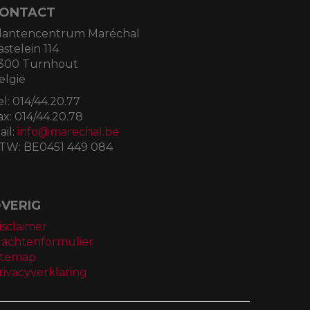
ONTACT
lantencentrum Maréchal
astelein 114
300 Turnhout
elgië
el:
014/44.20.77
ax:
014/44.20.78
ail:
info@marechal.be
TW:
BE0451 449 084
VERIG
isclaimer
lachtenformulier
itemap
rivacyverklaring