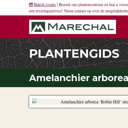
Bekijk events
| Bezoek ons plantencentrum en laat u verra
een leveringsservice! Neem
contact
op over de mogelijkhede
PLANTENGIDS
Amelanchier arborea '