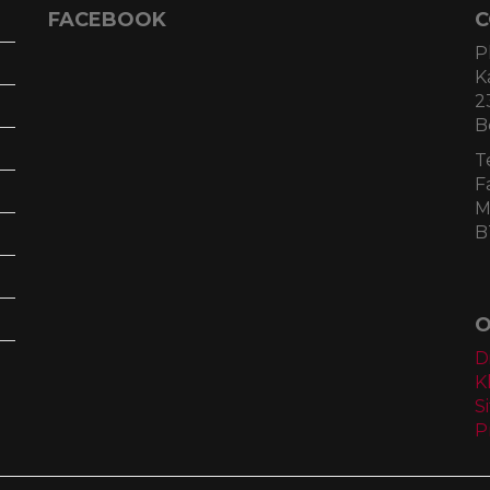
FACEBOOK
C
P
K
2
B
T
F
M
B
O
D
K
S
P