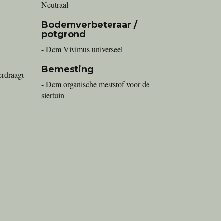
Neutraal
Bodemverbeteraar /
potgrond
- Dcm Vivimus universeel
Bemesting
erdraagt
- Dcm organische meststof voor de
siertuin