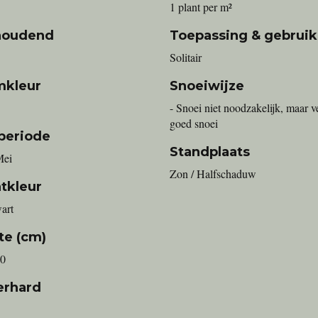
1 plant per m²
houdend
Toepassing & gebruik
Solitair
mkleur
Snoeiwijze
- Snoei niet noodzakelijk, maar v
goed snoei
periode
Standplaats
Mei
Zon / Halfschaduw
tkleur
art
te (cm)
00
erhard