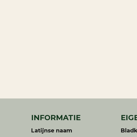
INFORMATIE
EIG
Latijnse naam
Bladk