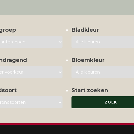
groep
Bladkleur
mdragend
Bloemkleur
dsoort
Start zoeken