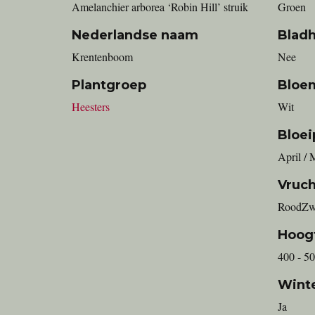
Amelanchier arborea ‘Robin Hill’ struik
Groen
Nederlandse naam
Blad
Krentenboom
Nee
Plantgroep
Bloe
Heesters
Wit
Bloei
April / 
Vruch
RoodZw
Hoog
400 - 5
Wint
Ja