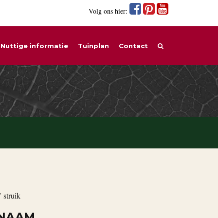
Volg ons hier:
Nuttige informatie
Tuinplan
Contact
 struik
 NAAM