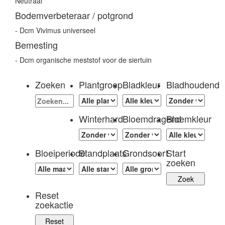
Neutraal
Bodemverbeteraar / potgrond
- Dcm Vivimus universeel
Bemesting
- Dcm organische meststof voor de siertuin
Zoeken
Plantgroep
Bladkleur
Bladhoudend
Winterhard
Bloemdragend
Bloemkleur
Bloeiperiode
Standplaats
Grondsoort
Start
zoeken
Reset
zoekactie