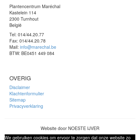
Plantencentrum Maréchal
Kastelein 114
2300 Turnhout
België
Tel:
014/44.20.77
Fax:
014/44.20.78
Mail:
info@marechal.be
BTW:
BE0451 449 084
OVERIG
Disclaimer
Klachtenformulier
Sitemap
Privacyverklaring
Website door NOESTE IJVER
We gebruiken cookies om ervoor te zorgen dat onze website zo