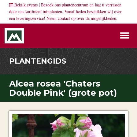
Bekijk events
| Bezoek ons plantencentrum en laat u verrassen
door ons sortiment tuinplanten. Vanaf heden beschikken wij over
een leveringsservice! Neem
contact
op over de mogelijkheden.
Toggl
naviga
PLANTENGIDS
Alcea rosea 'Chaters
Double Pink' (grote pot)