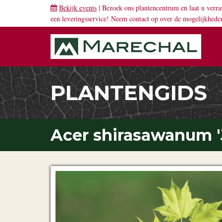
Bekijk events
| Bezoek ons plantencentrum en laat u verra
een leveringsservice! Neem
contact
op over de mogelijkhede
PLANTENGIDS
Acer shirasawanum '