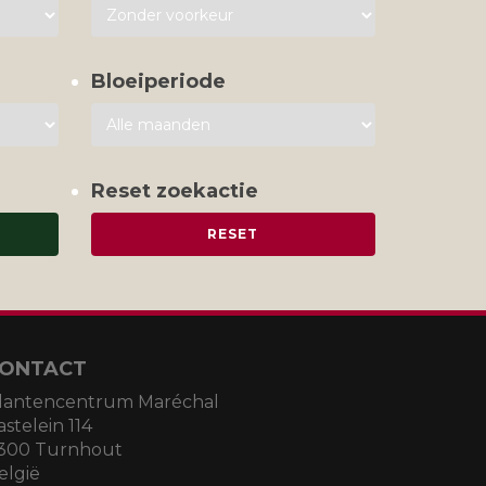
Bloeiperiode
Reset zoekactie
ONTACT
lantencentrum Maréchal
astelein 114
300 Turnhout
elgië