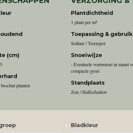
ENSCHAPPEN
VERZORGING &
leur
Plantdichtheid
1 plant per m²
houdend
Toepassing & gebruik
Solitair / Terraspot
te (cm)
Snoeiwijze
75
- Eventuele vormsnoei in maart v
compacte groei
erhard
Standplaats
 beschut planten
Zon / Halfschaduw
groep
Bladkleur