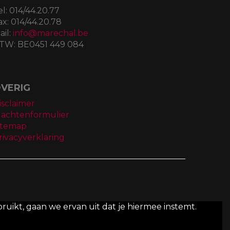
el:
014/44.20.77
ax:
014/44.20.78
ail:
info@marechal.be
TW:
BE0451 449 084
VERIG
isclaimer
lachtenformulier
itemap
rivacyverklaring
ruikt, gaan we ervan uit dat je hiermee instemt.