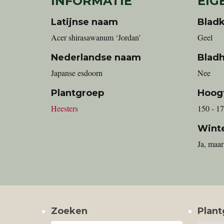
INFORMATIE
EIG
Latijnse naam
Bladk
Acer shirasawanum ‘Jordan’
Geel
Nederlandse naam
Blad
Japanse esdoorn
Nee
Plantgroep
Hoog
Heesters
150 - 1
Wint
Ja, maar
Zoeken
Plant