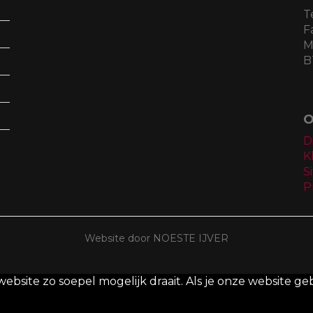
T
F
M
B
O
D
K
S
P
Website door NOESTE IJVER
site zo soepel mogelijk draait. Als je onze website geb