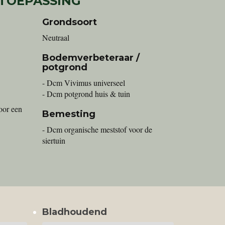
 TOEPASSING
Grondsoort
Neutraal
Bodemverbeteraar /
potgrond
- Dcm Vivimus universeel
- Dcm potgrond huis & tuin
oor een
Bemesting
- Dcm organische meststof voor de
siertuin
Bladhoudend