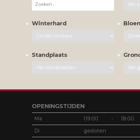
Winterhard
Bloe
Standplaats
Gron
OPENINGSTIJDEN
Ma
09:00
-
18:00
Di
gesloten