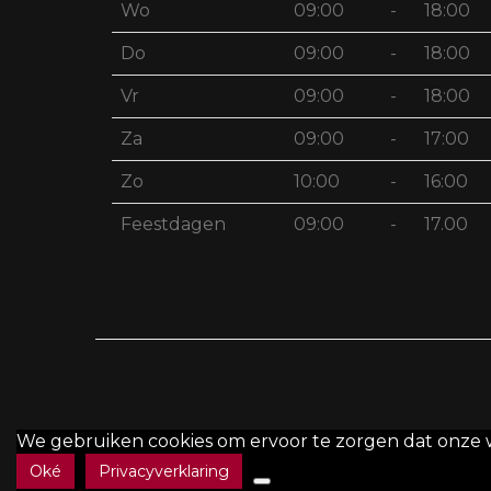
Wo
09:00
-
18:00
Do
09:00
-
18:00
Vr
09:00
-
18:00
Za
09:00
-
17:00
Zo
10:00
-
16:00
Feestdagen
09:00
-
17.00
We gebruiken cookies om ervoor te zorgen dat onze web
Oké
Privacyverklaring