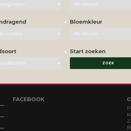
mdragend
Bloemkleur
dsoort
Start zoeken
FACEBOOK
C
P
K
2
B