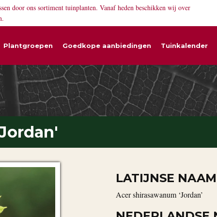
ssen door ons sortiment tuinplanten. Vanaf heden beschikken wij over
n.
Plantgroepen
Goedkope aanbiedingen
Tuinkalender
Jordan'
LATIJNSE NAAM
Acer shirasawanum ‘Jordan’
NEDERLANDSE