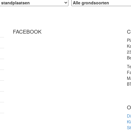
FACEBOOK
C
P
Ka
2
Be
Te
F
Ma
B
O
Di
Kl
S