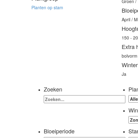
Groen / 
Planten op stam
Bloeip
April / M
Hoogt
150 - 2
Extra 
bolvorm
Winter
Ja
Zoeken
Pla
Win
Bloeiperiode
Sta