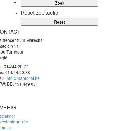
Reset zoekactie
ONTACT
lantencentrum Maréchal
stelein 114
300 Turnhout
lgië
l:
014/44.20.77
ax:
014/44.20.78
il:
info@marechal.be
TW:
BE0451 449 084
VERIG
sclaimer
achtenformulier
itemap