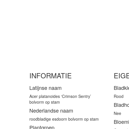
INFORMATIE
EIG
Latijnse naam
Bladkl
Acer platanoides ‘Crimson Sentry’
Rood
bolvorm op stam
Bladh
Nederlandse naam
Nee
roodbladige esdoorn bolvorm op stam
Bloem
Plantgroep