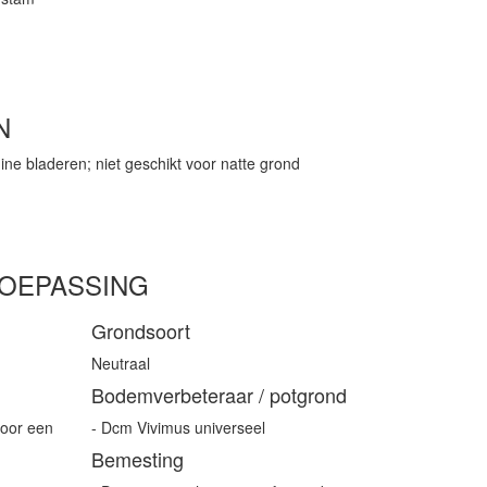
N
ne bladeren; niet geschikt voor natte grond
TOEPASSING
Grondsoort
Neutraal
Bodemverbeteraar / potgrond
voor een
- Dcm Vivimus universeel
Bemesting