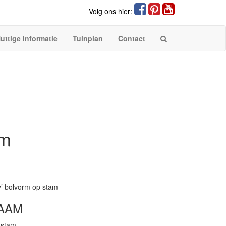
Volg ons hier:
uttige informatie
Tuinplan
Contact
am
y’ bolvorm op stam
AAM
 stam