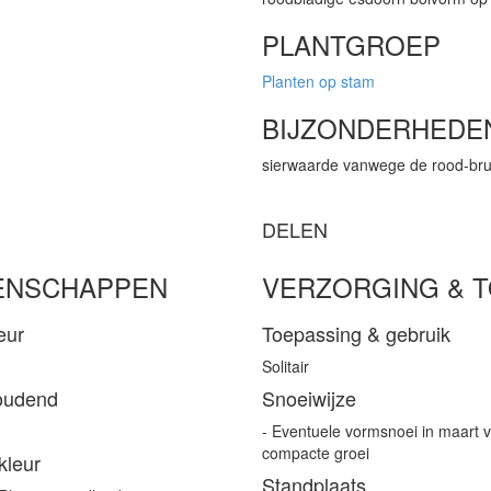
PLANTGROEP
Planten op stam
BIJZONDERHEDE
sierwaarde vanwege de rood-brui
DELEN
ENSCHAPPEN
VERZORGING & 
eur
Toepassing & gebruik
Solitair
oudend
Snoeiwijze
- Eventuele vormsnoei in maart 
compacte groei
kleur
Standplaats