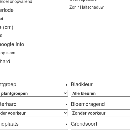
Bloei onopvallend
Zon / Halfschaduw
eriode
ei
e (cm)
00
hoogte info
 op stam
hard
ntgroep
Bladkleur
terhard
Bloemdragend
ndplaats
Grondsoort