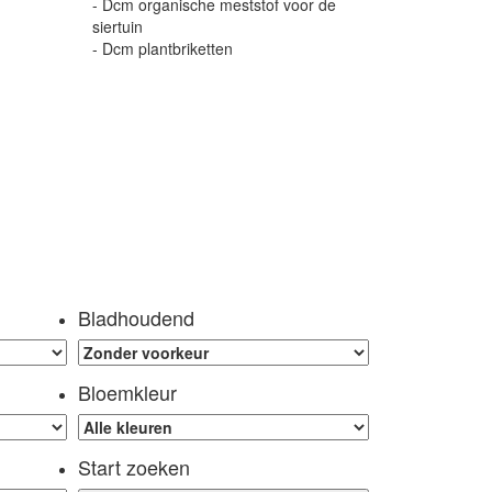
- Dcm organische meststof voor de
siertuin
- Dcm plantbriketten
Bladhoudend
Bloemkleur
Start zoeken