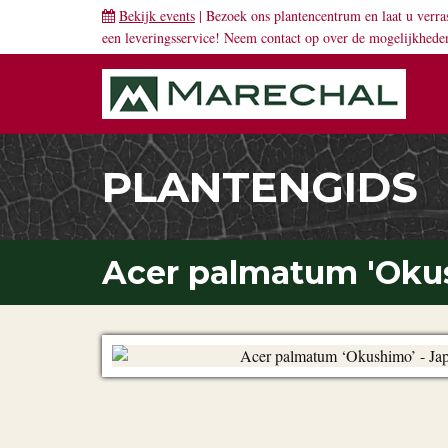
Bekijk events
| Bezoek ons plantencentrum en laat u verra
een leveringsservice! Neem
contact
op over de mogelijkhede
PLANTENGIDS
Acer palmatum 'Oku