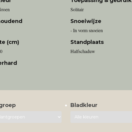
leur
Toepassing & gebruik
Groen
Solitair
houdend
Snoeiwijze
- In vorm snoeien
te (cm)
Standplaats
00
Halfschaduw
erhard
groep
Bladkleur