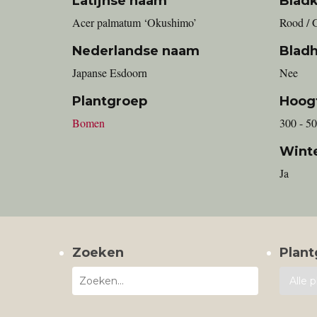
Latijnse naam
Bladk
Acer palmatum ‘Okushimo’
Rood / 
Nederlandse naam
Blad
Japanse Esdoorn
Nee
Plantgroep
Hoog
Bomen
300 - 5
Wint
Ja
Zoeken
Plant