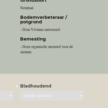
Grondsoort
Neutraal
Bodemverbeteraar /
potgrond
- Dcm Vivimus universeel
Bemesting
- Dcm organische meststof voor de
siertuin
Bladhoudend