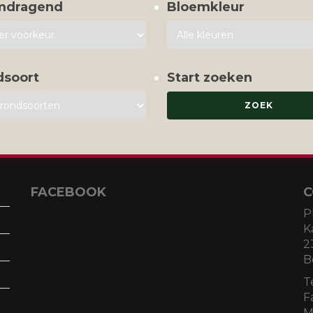
mdragend
Bloemkleur
dsoort
Start zoeken
FACEBOOK
C
P
K
2
B
T
F
M