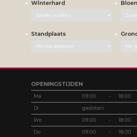
Winterhard
Bloe
Standplaats
Gron
OPENINGSTIJDEN
Ma
09:00
-
18:00
Di
gesloten
Wo
09:00
-
18:00
Do
09:00
-
18:00