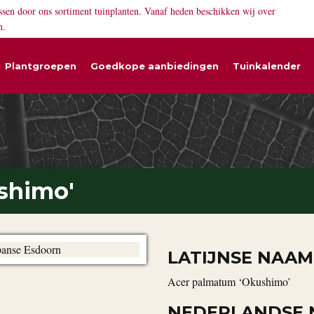
ssen door ons sortiment tuinplanten. Vanaf heden beschikken wij over
n.
Plantgroepen
Goedkope aanbiedingen
Tuinkalender
shimo'
LATIJNSE NAAM
Acer palmatum ‘Okushimo’
NEDERLANDSE