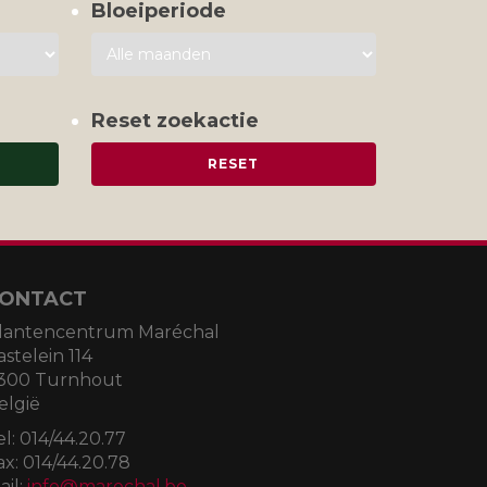
Bloeiperiode
Reset zoekactie
ONTACT
lantencentrum Maréchal
astelein 114
300 Turnhout
elgië
el:
014/44.20.77
ax:
014/44.20.78
ail:
info@marechal.be