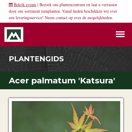
Bekijk events
| Bezoek ons plantencentrum en laat u verrassen
door ons sortiment tuinplanten. Vanaf heden beschikken wij over
een leveringsservice! Neem
contact
op over de mogelijkheden.
Toggl
naviga
PLANTENGIDS
Acer palmatum 'Katsura'