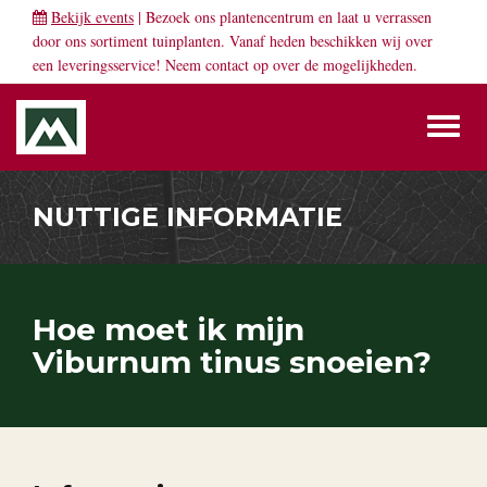
Bekijk events
| Bezoek ons plantencentrum en laat u verrassen
door ons sortiment tuinplanten. Vanaf heden beschikken wij over
een leveringsservice! Neem
contact
op over de mogelijkheden.
Toggl
naviga
NUTTIGE INFORMATIE
Hoe moet ik mijn
Viburnum tinus snoeien?