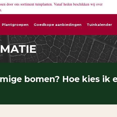
ssen door ons sortiment tuinplanten. Vanaf heden beschikken wij over
n.
Plantgroepen
Goedkope aanbiedingen
Tuinkalender
RMATIE
ormige bomen? Hoe kies ik 