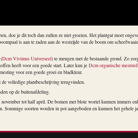
n, doe je dit toch dan zullen ze niet groeien. Het plantgat moet ongev
n boompaal is aan te raden aan de westzijde van de boom om scheefwaaie
 (
Dcm Vivimus Universeel
) te mengen met de bestaande grond. Zo zorg
offen heeft voor een goede start. Later kun je
Dcm organische meststof
esting voor een goede groei en bladkleur.
 de volledige plantbeschrijving terugvinden.
inden op de buitenafdeling.
 november tot half april. De bomen met blote wortel kunnen immers en
allen. Sommige soorten worden in pot aangeboden en kunnen het gehele j