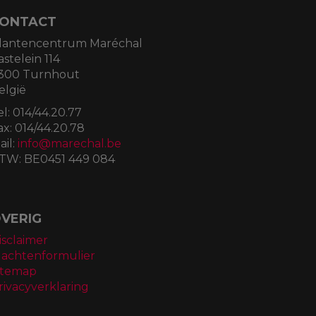
ONTACT
lantencentrum Maréchal
astelein 114
300 Turnhout
elgië
el:
014/44.20.77
ax:
014/44.20.78
ail:
info@marechal.be
TW:
BE0451 449 084
VERIG
isclaimer
lachtenformulier
itemap
rivacyverklaring