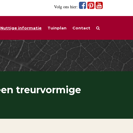
Volg ons hier:
Nuttige informatie
Tuinplan
Contact
een treurvormige