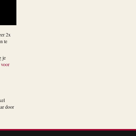
eer 2x
n te
 je
 voor
kel
aar door