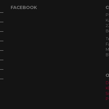
FACEBOOK
C
P
K
2
B
T
F
M
B
O
D
K
S
P