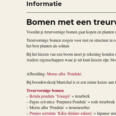
Informatie
Bomen met een treu
Voordat je treurvormige bomen gaat kopen en planten i
Treurvormige bomen zorgen voor rust en structuur in 
het best planten als solitair.
Bij het kiezen van een boom moet je rekening houden m
Andere eigenschappen waar je uit kunt kiezen zijn: blo
Afbeelding:
Morus alba ‘Pendula’
.
Bij boomkwekerij Maréchal is er een ruime keuze aan
Treurvormige bomen
–
Betula pendula ‘Youngii’
= treurberk
– Fagus sylvatica ‘Purpurea Pendula’ = rode treurbeuk
– Morus alba ‘Pendula’ = treurmoerbei
–
Prunus serrulata ‘Kiku-shidare-zakura’
= Japanse sier