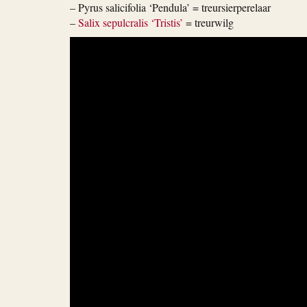
– Pyrus salicifolia ‘Pendula’ = treursierperelaar
–
Salix sepulcralis ‘Tristis’
= treurwilg