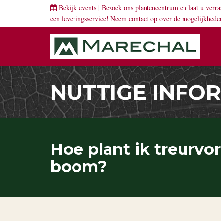
Bekijk events
| Bezoek ons plantencentrum en laat u verra
een leveringsservice! Neem
contact
op over de mogelijkhede
NUTTIGE INFO
Hoe plant ik treurv
boom?