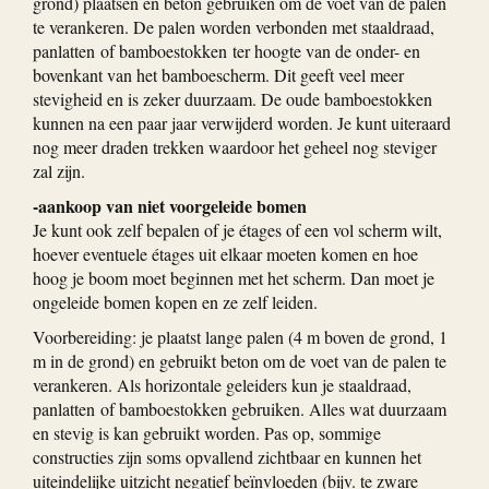
grond) plaatsen en beton gebruiken om de voet van de palen
te verankeren. De palen worden verbonden met staaldraad,
panlatten of bamboestokken ter hoogte van de onder- en
bovenkant van het bamboescherm. Dit geeft veel meer
stevigheid en is zeker duurzaam. De oude bamboestokken
kunnen na een paar jaar verwijderd worden. Je kunt uiteraard
nog meer draden trekken waardoor het geheel nog steviger
zal zijn.
-aankoop van niet voorgeleide bomen
Je kunt ook zelf bepalen of je étages of een vol scherm wilt,
hoever eventuele étages uit elkaar moeten komen en hoe
hoog je boom moet beginnen met het scherm. Dan moet je
ongeleide bomen kopen en ze zelf leiden.
Voorbereiding: je plaatst lange palen (4 m boven de grond, 1
m in de grond) en gebruikt beton om de voet van de palen te
verankeren. Als horizontale geleiders kun je staaldraad,
panlatten of bamboestokken gebruiken. Alles wat duurzaam
en stevig is kan gebruikt worden. Pas op, sommige
constructies zijn soms opvallend zichtbaar en kunnen het
uiteindelijke uitzicht negatief beïnvloeden (bijv. te zware