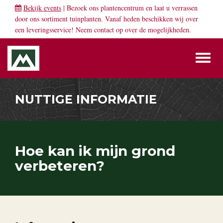
Bekijk events
| Bezoek ons plantencentrum en laat u verrassen
door ons sortiment tuinplanten. Vanaf heden beschikken wij over
een leveringsservice! Neem
contact
op over de mogelijkheden.
Toggl
naviga
NUTTIGE INFORMATIE
Hoe kan ik mijn grond
verbeteren?