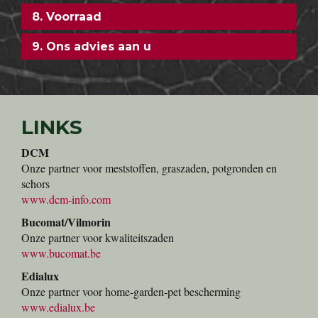
8. Voorraad
9. Ons advies aan u
LINKS
DCM
Onze partner voor meststoffen, graszaden, potgronden en
schors
www.dcm-info.com
Bucomat/Vilmorin
Onze partner voor kwaliteitszaden
www.bucomat.be
Edialux
Onze partner voor home-garden-pet bescherming
www.edialux.be