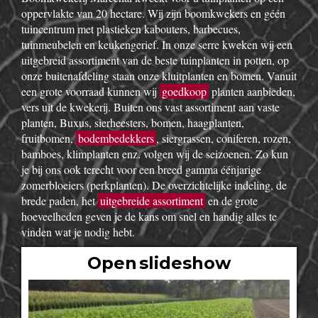
oppervlakte van 20 hectare. Wij zijn boomkwekers en géén
tuincentrum met plastieken kabouters, barbecues,
tuinmeubelen en keukengerief. In onze serre kweken wij een
uitgebreid assortiment van de beste tuinplanten in potten, op
onze buitenafdeling staan onze kluitplanten en bomen. Vanuit
een grote voorraad kunnen wij
goedkoop
planten aanbieden,
vers uit de kwekerij. Buiten ons vast assortiment aan vaste
planten, Buxus, sierheesters, bomen, haagplanten,
fruitbomen,
bodembedekkers
, siergrassen, coniferen, rozen,
bamboes, klimplanten enz. volgen wij de seizoenen. Zo kun
je bij ons ook terecht voor een breed gamma éénjarige
zomerbloeiers (perkplanten). De overzichtelijke indeling, de
brede paden, het
uitgebreide assortiment
en de grote
hoeveelheden geven je de kans om snel en handig alles te
vinden wat je nodig hebt.
Open slideshow