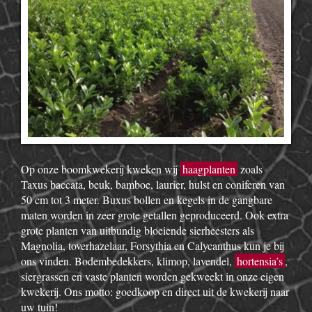
Op onze boomkwekerij kweken wij
haagplanten
zoals
Taxus baccata, beuk, bamboe, laurier, hulst en coniferen van
50 cm tot 3 meter. Buxus bollen en kegels in de gangbare
maten worden in zeer grote getallen geproduceerd. Ook extra
grote planten van uitbundig bloeiende sierheesters als
Magnolia, toverhazelaar, Forsythia en Calycanthus kun je bij
ons vinden. Bodembedekkers, klimop, lavendel,
hortensia’s
,
siergrassen en vaste planten worden gekweekt in onze eigen
kwekerij. Ons motto: goedkoop en direct uit de kwekerij naar
uw tuin!