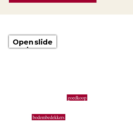
OVER ONS
Open slide
show
Boomkwekerij Maréchal kweekt voor u tuinplanten op een
oppervlakte van 20 hectare. Wij zijn boomkwekers en géén
tuincentrum met plastieken kabouters, barbecues,
tuinmeubelen en keukengerief. In onze serre kweken wij een
uitgebreid assortiment van de beste tuinplanten in potten, op
onze buitenafdeling staan onze kluitplanten en bomen. Vanuit
een grote voorraad kunnen wij
goedkoop
planten aanbieden,
vers uit de kwekerij. Buiten ons vast assortiment aan vaste
planten, Buxus, sierheesters, bomen, haagplanten,
fruitbomen,
bodembedekkers
, siergrassen, coniferen, rozen,
bamboes, klimplanten enz. volgen wij de seizoenen. Zo kun
je bij ons ook terecht voor een breed gamma éénjarige