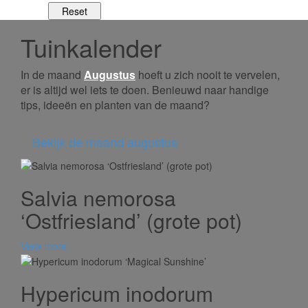
Tuinkalender
In de maand
Augustus
hoeft u zich nooit te vervelen,
er is altijd wel iets te doen. Benieuwd naar handige
tips, ideeën en planten van de maand?
Bekijk de maand augustus
Salvia nemorosa
‘Ostfriesland’ (grote pot)
View more
Hypericum inodorum