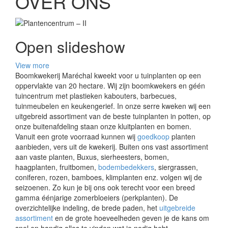
OVER ONS
Open slideshow
View more
Boomkwekerij Maréchal kweekt voor u tuinplanten op een
oppervlakte van 20 hectare. Wij zijn boomkwekers en géén
tuincentrum met plastieken kabouters, barbecues,
tuinmeubelen en keukengerief. In onze serre kweken wij een
uitgebreid assortiment van de beste tuinplanten in potten, op
onze buitenafdeling staan onze kluitplanten en bomen.
Vanuit een grote voorraad kunnen wij
goedkoop
planten
aanbieden, vers uit de kwekerij. Buiten ons vast assortiment
aan vaste planten, Buxus, sierheesters, bomen,
haagplanten, fruitbomen,
bodembedekkers
, siergrassen,
coniferen, rozen, bamboes, klimplanten enz. volgen wij de
seizoenen. Zo kun je bij ons ook terecht voor een breed
gamma éénjarige zomerbloeiers (perkplanten). De
overzichtelijke indeling, de brede paden, het
uitgebreide
assortiment
en de grote hoeveelheden geven je de kans om
snel en handig alles te vinden wat je nodig hebt.