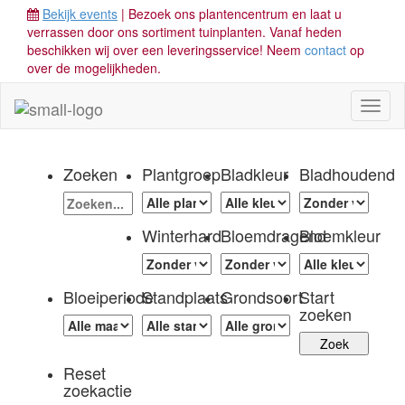
Bekijk events
| Bezoek ons plantencentrum en laat u
verrassen door ons sortiment tuinplanten. Vanaf heden
beschikken wij over een leveringsservice! Neem
contact
op
over de mogelijkheden.
Toggl
naviga
Zoeken
Plantgroep
Bladkleur
Bladhoudend
Winterhard
Bloemdragend
Bloemkleur
Bloeiperiode
Standplaats
Grondsoort
Start
zoeken
Reset
zoekactie