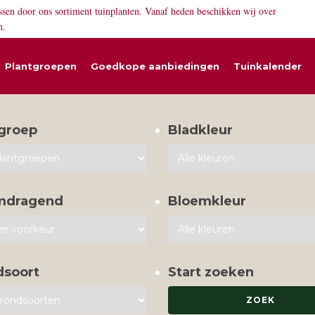
ssen door ons sortiment tuinplanten. Vanaf heden beschikken wij over
n.
Plantgroepen
Goedkope aanbiedingen
Tuinkalender
groep
Bladkleur
mdragend
Bloemkleur
dsoort
Start zoeken