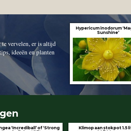
Hypericum inodorum ‘Ma
Sunshine’
te vervelen, er is altijd
tips, ideeën en planten
ngen
gea ‘Incrediball’ of ‘Strong
Klimop aan stok pot 1.5 l