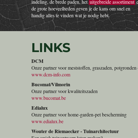
indeling, de brede paden, het
uitgebreide assortiment
de grote hoeveelheden geven je de kans om snel en
handig alles te vinden wat je nodig hebt.
LINKS
DCM
Onze partner voor meststoffen, graszaden, potgronden 
www.dcm-info.com
Bucomat/Vilmorin
Onze partner voor kwaliteitszaden
www.bucomat.be
Edialux
Onze partner voor home-garden-pet bescherming
www.edialux.be
Wouter de Riemaecker - Tuinarchitectuur
Een uniek tuinontwerp laten maken?