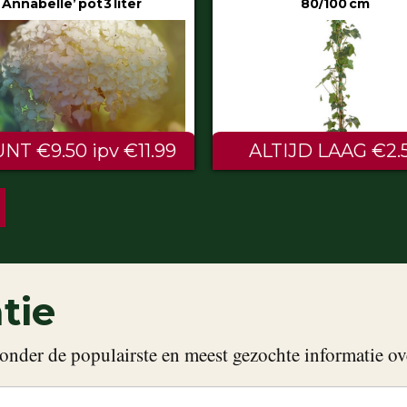
Annabelle’ pot 3 liter
80/100 cm
NT €9.50 ipv €11.99
ALTIJD LAAG €2.
tie
onder de populairste en meest gezochte informatie ov