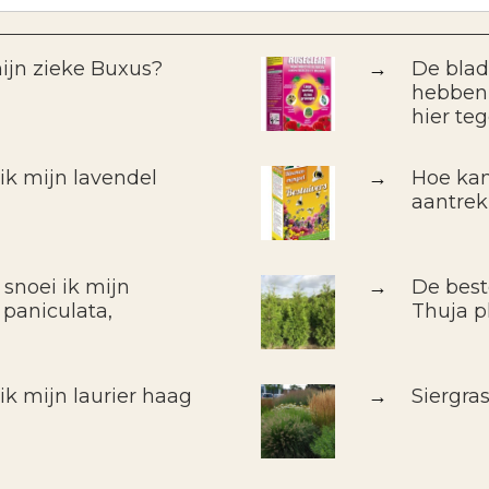
ijn zieke Buxus?
→
De blad
hebben 
hier te
k mijn lavendel
→
Hoe kan
aantre
 snoei ik mijn
→
De best
 paniculata,
Thuja pl
k mijn laurier haag
→
Siergra