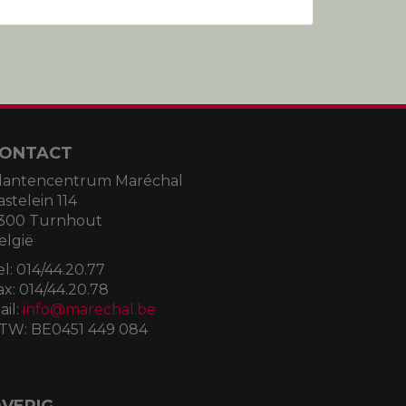
ONTACT
lantencentrum Maréchal
astelein 114
300 Turnhout
elgië
el:
014/44.20.77
ax:
014/44.20.78
ail:
info@marechal.be
TW:
BE0451 449 084