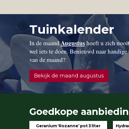
Tuinkalender
Augustus
In de maand
hoeft u zich nooit 
wel iets te doen. Benieuwd naar handige 
van de maand?
Bekijk de maand augustus
Goedkope aanbiedi
 Blue’ pot
Geranium ‘Rozanne’ pot 3 liter
Hydran