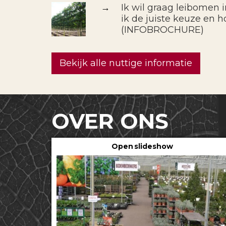
→
Ik wil graag leibomen 
ik de juiste keuze en h
(INFOBROCHURE)
Bekijk alle nuttige informatie
OVER ONS
Open slideshow