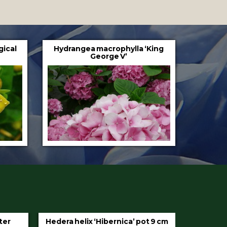
gical
Hydrangea macrophylla ‘King
George V’
iter
Hedera helix ‘Hibernica’ pot 9 cm