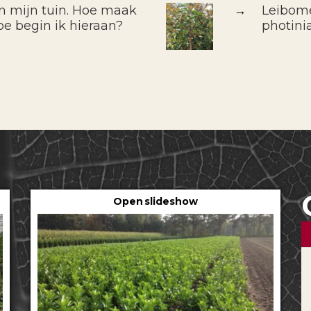
in mijn tuin. Hoe maak
→
Leibomen
oe begin ik hieraan?
photini
Open slideshow