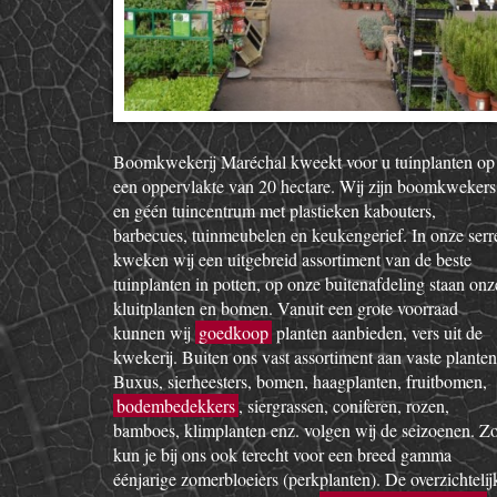
Boomkwekerij Maréchal kweekt voor u tuinplanten op
een oppervlakte van 20 hectare. Wij zijn boomkwekers
en géén tuincentrum met plastieken kabouters,
barbecues, tuinmeubelen en keukengerief. In onze serr
kweken wij een uitgebreid assortiment van de beste
tuinplanten in potten, op onze buitenafdeling staan onz
kluitplanten en bomen. Vanuit een grote voorraad
kunnen wij
goedkoop
planten aanbieden, vers uit de
kwekerij. Buiten ons vast assortiment aan vaste planten
Buxus, sierheesters, bomen, haagplanten, fruitbomen,
bodembedekkers
, siergrassen, coniferen, rozen,
bamboes, klimplanten enz. volgen wij de seizoenen. Z
kun je bij ons ook terecht voor een breed gamma
éénjarige zomerbloeiers (perkplanten). De overzichtelij