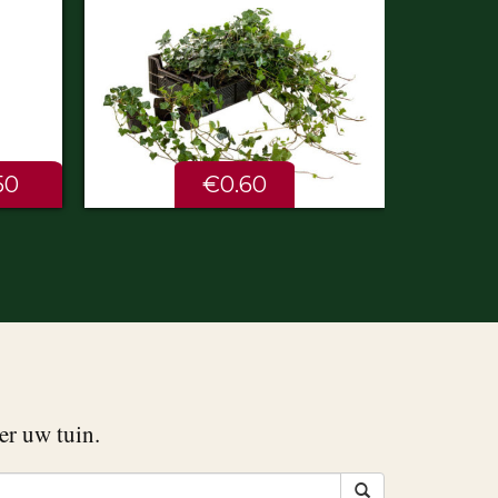
50
€0.60
er uw tuin.