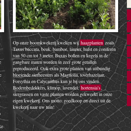
Op onze boomkwekerij kweken wij
haagplanten
zoals
Taxus baccata, beuk, bamboe, laurier, hulst en coniferen
van 50 cm tot 3 meter. Buxus bollen en kegels in de
e
gangbare maten worden in zeer grote getallen
geproduceerd. Ook extra grote planten van uitbundig
e
bloeiende sierheesters als Magnolia, toverhazelaar,
Forsythia en Calycanthus kun je bij ons vinden.
Bodembedekkers, klimop, lavendel,
hortensia’s
,
,
siergrassen en vaste planten worden gekweekt in onze
eigen kwekerij. Ons motto: goedkoop en direct uit de
kwekerij naar uw tuin!
o
ke