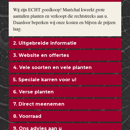
Magnolia, toverhazelaar, Forsythia en Calycanthus kun je bij
ons vinden. Bodembedekkers, klimop, lavendel,
hortensia’s
,
siergrassen en vaste planten worden gekweekt in onze eigen
kwekerij. Ons motto: goedkoop en direct uit de kwekerij naar
uw tuin!
ONZE FORMULE
1. ECHT goedkoop
Wij zijn ECHT goedkoop! Maréchal kweekt grote
aantallen planten en verkoopt die rechtstreeks aan u.
Daardoor beperken wij onze kosten en blijven de prijzen
laag.
2. Uitgebreide informatie
3. Website en offertes
4. Vele soorten en vele planten
5. Speciale karren voor u!