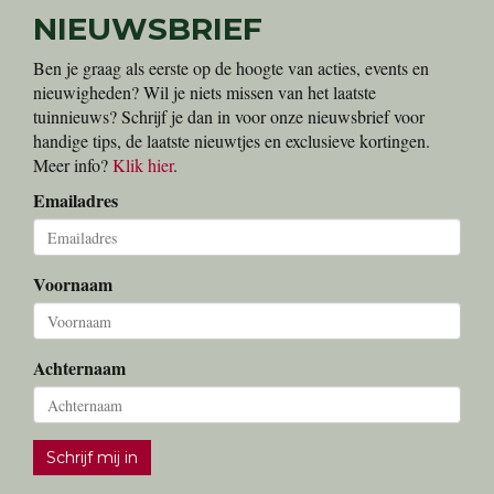
www.bucomat.be
Edialux
Onze partner voor home-garden-pet bescherming
www.edialux.be
Wouter de Riemaecker - Tuinarchitectuur
Een uniek tuinontwerp laten maken?
www.infotuinontwerp.be
NIEUWSBRIEF
Ben je graag als eerste op de hoogte van acties, events en
nieuwigheden? Wil je niets missen van het laatste
tuinnieuws? Schrijf je dan in voor onze nieuwsbrief voor
handige tips, de laatste nieuwtjes en exclusieve kortingen.
Meer info?
Klik hier
.
Emailadres
Voornaam