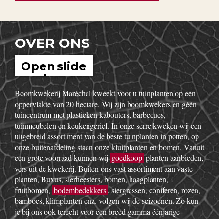
Hoe kan ik nuttige insecten in
mijn tuin aantrekken?
Bekijk alle nuttige informatie
OVER ONS
Open slide
show
Boomkwekerij Maréchal kweekt voor u tuinplanten op een
oppervlakte van 20 hectare. Wij zijn boomkwekers en géén
tuincentrum met plastieken kabouters, barbecues,
tuinmeubelen en keukengerief. In onze serre kweken wij een
uitgebreid assortiment van de beste tuinplanten in potten, op