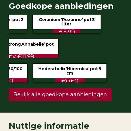
Goedkope aanbiedingen
Geranium ‘Rozanne’ pot 3
liter
€5.99
Hydrangea ‘Incrediball’ of ‘Strong Annabelle’
pot 3 liter
STUNT €9.50 ipv €11.99
Klimop aan stok pot 1.5 liter 80/100
cm
ALTIJD LAAG €2.50
Hedera helix ‘Hibernica’ pot 9
cm
€0.60
Festuca glauca ‘Intense Blue’ pot 2
liter
€4.75