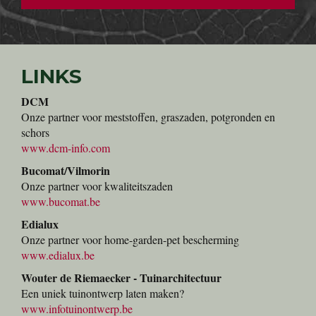
6. Verse planten
7. Direct meenemen
8. Voorraad
9. Ons advies aan u
LINKS
DCM
Onze partner voor meststoffen, graszaden, potgronden en
schors
www.dcm-info.com
Bucomat/Vilmorin
Onze partner voor kwaliteitszaden