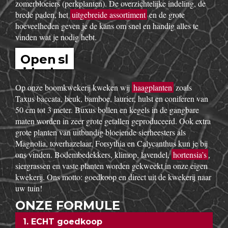
onze buitenafdeling staan onze kluitplanten en bomen. Vanuit
een grote voorraad kunnen wij
goedkoop
planten aanbieden,
vers uit de kwekerij. Buiten ons vast assortiment aan vaste
planten, Buxus, sierheesters, bomen, haagplanten,
fruitbomen,
bodembedekkers
, siergrassen, coniferen, rozen,
bamboes, klimplanten enz. volgen wij de seizoenen. Zo kun
je bij ons ook terecht voor een breed gamma éénjarige
zomerbloeiers (perkplanten). De overzichtelijke indeling, de
brede paden, het
uitgebreide assortiment
en de grote
hoeveelheden geven je de kans om snel en handig alles te
vinden wat je nodig hebt.
Open sl
idesho
w
Op onze boomkwekerij kweken wij
haagplanten
zoals
Taxus baccata, beuk, bamboe, laurier, hulst en coniferen van
50 cm tot 3 meter. Buxus bollen en kegels in de gangbare
maten worden in zeer grote getallen geproduceerd. Ook extra
grote planten van uitbundig bloeiende sierheesters als