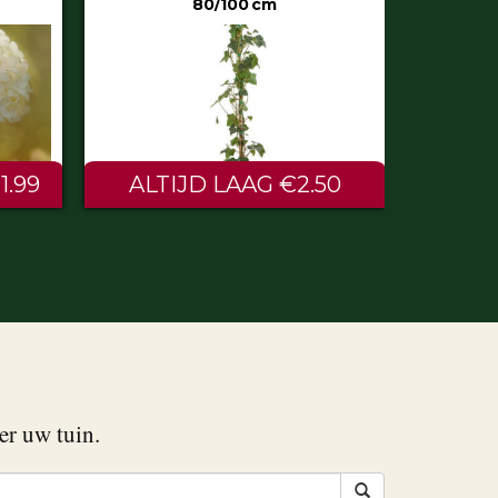
50
€0.60
er uw tuin.