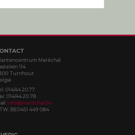
ONTACT
lantencentrum Maréchal
astelein 114
300 Turnhout
elgië
el:
014/44.20.77
ax:
014/44.20.78
ail:
info@marechal.be
TW:
BE0451 449 084