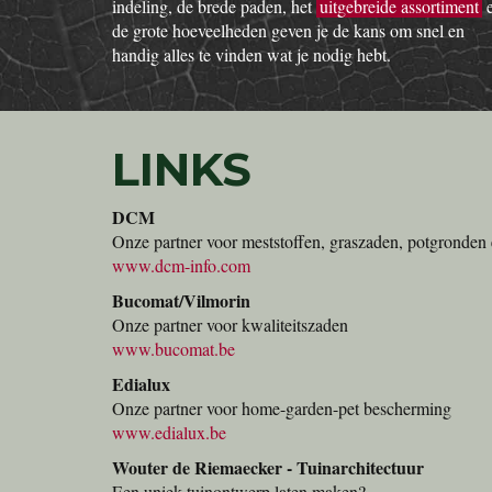
indeling, de brede paden, het
uitgebreide assortiment
de grote hoeveelheden geven je de kans om snel en
handig alles te vinden wat je nodig hebt.
LINKS
DCM
Onze partner voor meststoffen, graszaden, potgronden 
www.dcm-info.com
Bucomat/Vilmorin
Onze partner voor kwaliteitszaden
www.bucomat.be
Edialux
Onze partner voor home-garden-pet bescherming
www.edialux.be
Wouter de Riemaecker - Tuinarchitectuur
Een uniek tuinontwerp laten maken?