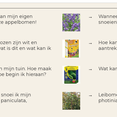
van mijn eigen
→
Wanneer
ze appelbomen!
snoeien
ozen zijn wit en
→
Hoe kan
t is dit en wat kan ik
aantre
in mijn tuin. Hoe maak
→
Wat kan
oe begin ik hieraan?
 snoei ik mijn
→
Leibomen
 paniculata,
photini