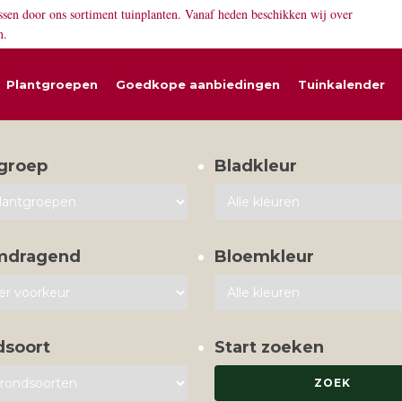
ssen door ons sortiment tuinplanten. Vanaf heden beschikken wij over
n.
Plantgroepen
Goedkope aanbiedingen
Tuinkalender
groep
Bladkleur
mdragend
Bloemkleur
dsoort
Start zoeken