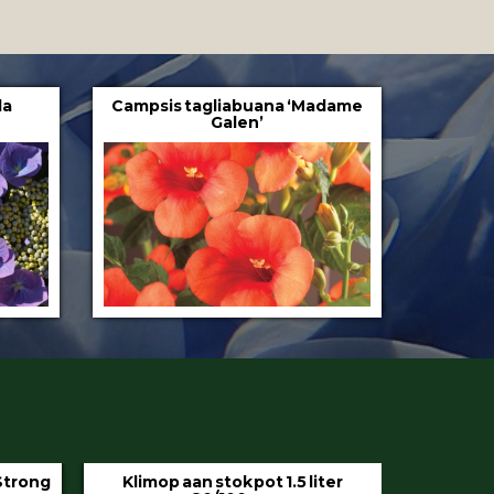
la
Campsis tagliabuana ‘Madame
Galen’
iter
Hedera helix ‘Hibernica’ pot 9 cm