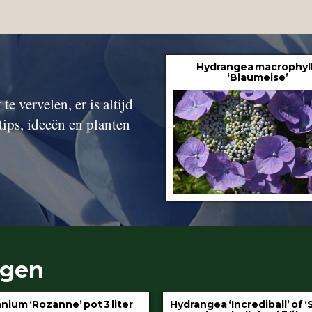
Hydrangea macrophyl
‘Blaumeise’
te vervelen, er is altijd
tips, ideeën en planten
ngen
gea ‘Incrediball’ of ‘Strong
Klimop aan stok pot 1.5 l