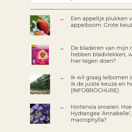
→
Een appeltje plukken 
appelboom. Grote keu
→
De bladeren van mijn r
hebben bladvlekken, wa
hier tegen doen?
→
Ik wil graag leibomen 
ik de juiste keuze en h
(INFOBROCHURE)
→
Hortensia snoeien. Hoe
Hydrangea ‘Annabelle’,
macrophylla?