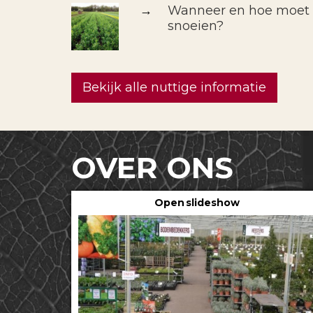
→
Wanneer en hoe moet i
snoeien?
Bekijk alle nuttige informatie
OVER ONS
Open slideshow