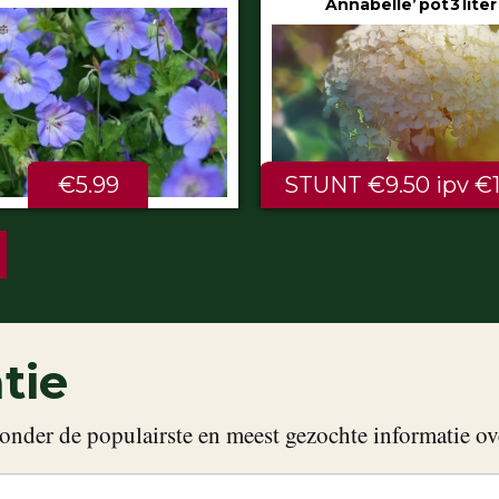
Annabelle’ pot 3 liter
80/100 cm
NT €9.50 ipv €11.99
ALTIJD LAAG €2.
tie
onder de populairste en meest gezochte informatie ov