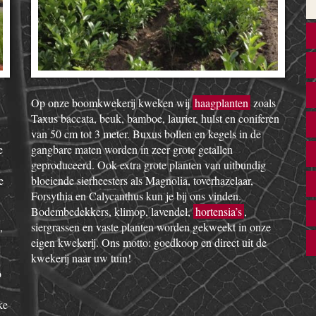
Op onze boomkwekerij kweken wij
haagplanten
zoals
Taxus baccata, beuk, bamboe, laurier, hulst en coniferen
van 50 cm tot 3 meter. Buxus bollen en kegels in de
e
gangbare maten worden in zeer grote getallen
geproduceerd. Ook extra grote planten van uitbundig
e
bloeiende sierheesters als Magnolia, toverhazelaar,
Forsythia en Calycanthus kun je bij ons vinden.
Bodembedekkers, klimop, lavendel,
hortensia’s
,
,
siergrassen en vaste planten worden gekweekt in onze
eigen kwekerij. Ons motto: goedkoop en direct uit de
kwekerij naar uw tuin!
o
ke