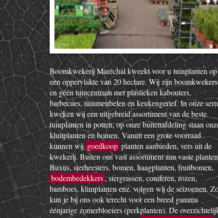
Boomkwekerij Maréchal kweekt voor u tuinplanten op
een oppervlakte van 20 hectare. Wij zijn boomkwekers
en géén tuincentrum met plastieken kabouters,
barbecues, tuinmeubelen en keukengerief. In onze serr
kweken wij een uitgebreid assortiment van de beste
tuinplanten in potten, op onze buitenafdeling staan onz
kluitplanten en bomen. Vanuit een grote voorraad
kunnen wij
goedkoop
planten aanbieden, vers uit de
kwekerij. Buiten ons vast assortiment aan vaste planten
Buxus, sierheesters, bomen, haagplanten, fruitbomen,
bodembedekkers
, siergrassen, coniferen, rozen,
bamboes, klimplanten enz. volgen wij de seizoenen. Z
kun je bij ons ook terecht voor een breed gamma
éénjarige zomerbloeiers (perkplanten). De overzichtelij