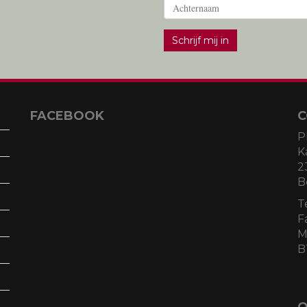
Schrijf mij in
FACEBOOK
C
P
K
2
B
T
F
M
B