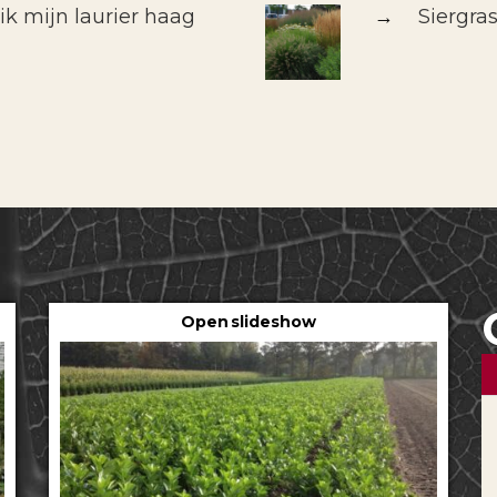
k mijn laurier haag
→
Siergra
Open slideshow