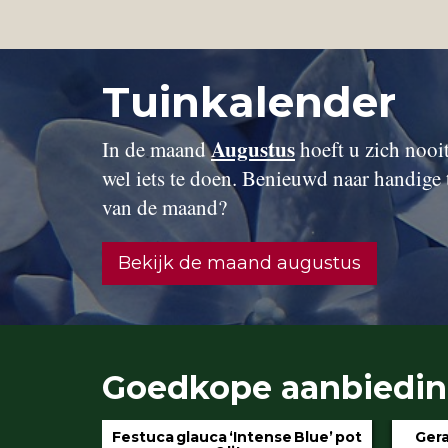
Tuinkalender
Augustus
In de maand
hoeft u zich nooit 
wel iets te doen. Benieuwd naar handige 
van de maand?
Bekijk de maand augustus
Goedkope aanbiedi
 Blue’ pot
Geranium ‘Rozanne’ pot 3 liter
Hydran