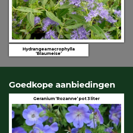
Hydrangea macrophylla
‘Blaumeise’
Goedkope aanbiedingen
Geranium ‘Rozanne’ pot 3 liter