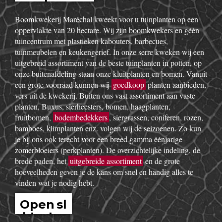
show
Boomkwekerij Maréchal kweekt voor u tuinplanten op een
oppervlakte van 20 hectare. Wij zijn boomkwekers en géén
tuincentrum met plastieken kabouters, barbecues,
tuinmeubelen en keukengerief. In onze serre kweken wij een
uitgebreid assortiment van de beste tuinplanten in potten, op
onze buitenafdeling staan onze kluitplanten en bomen. Vanuit
een grote voorraad kunnen wij
goedkoop
planten aanbieden,
vers uit de kwekerij. Buiten ons vast assortiment aan vaste
planten, Buxus, sierheesters, bomen, haagplanten,
fruitbomen,
bodembedekkers
, siergrassen, coniferen, rozen,
bamboes, klimplanten enz. volgen wij de seizoenen. Zo kun
je bij ons ook terecht voor een breed gamma éénjarige
zomerbloeiers (perkplanten). De overzichtelijke indeling, de
brede paden, het
uitgebreide assortiment
en de grote
hoeveelheden geven je de kans om snel en handig alles te
vinden wat je nodig hebt.
Open sl
idesho