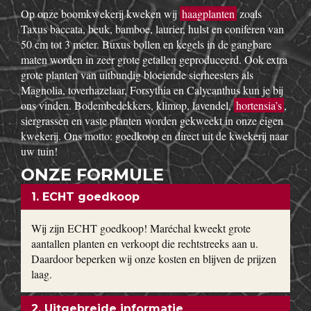
w
Op onze boomkwekerij kweken wij
haagplanten
zoals
Taxus baccata, beuk, bamboe, laurier, hulst en coniferen van
50 cm tot 3 meter. Buxus bollen en kegels in de gangbare
maten worden in zeer grote getallen geproduceerd. Ook extra
grote planten van uitbundig bloeiende sierheesters als
Magnolia, toverhazelaar, Forsythia en Calycanthus kun je bij
ons vinden. Bodembedekkers, klimop, lavendel,
hortensia’s
,
siergrassen en vaste planten worden gekweekt in onze eigen
kwekerij. Ons motto: goedkoop en direct uit de kwekerij naar
uw tuin!
ONZE FORMULE
1. ECHT goedkoop
Wij zijn ECHT goedkoop! Maréchal kweekt grote
aantallen planten en verkoopt die rechtstreeks aan u.
Daardoor beperken wij onze kosten en blijven de prijzen
laag.
2. Uitgebreide informatie