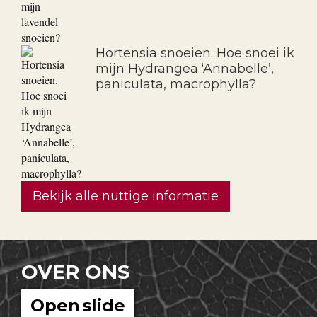
Hortensia snoeien. Hoe snoei ik
mijn Hydrangea ‘Annabelle’,
paniculata, macrophylla?
Bekijk alle nuttige informatie
OVER ONS
Open slide