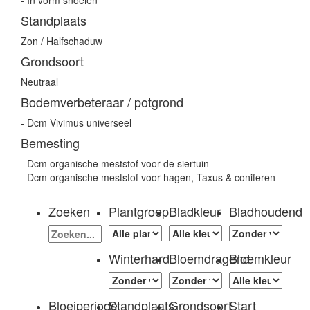
- In vorm snoeien
Standplaats
Zon / Halfschaduw
Grondsoort
Neutraal
Bodemverbeteraar / potgrond
- Dcm Vivimus universeel
Bemesting
- Dcm organische meststof voor de siertuin
- Dcm organische meststof voor hagen, Taxus & coniferen
Zoeken
Plantgroep
Bladkleur
Bladhoudend
Winterhard
Bloemdragend
Bloemkleur
Bloeiperiode
Standplaats
Grondsoort
Start