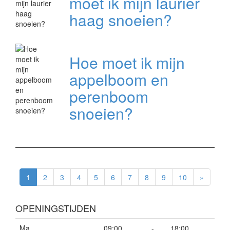
moet ik mijn laurier
haag snoeien?
Hoe moet ik mijn
appelboom en
perenboom
snoeien?
1
2
3
4
5
6
7
8
9
10
»
OPENINGSTIJDEN
Ma
09:00
-
18:00